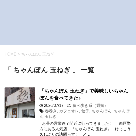
HOME
>
ちゃんぽん 玉ねぎ
「 ちゃんぽん 玉ねぎ 」 一覧
「ちゃんぽん 玉ねぎ」で美味しいちゃん
ぽんを食べてきた♪
2026/07/17
-
食べ歩き系（麺類）
春巻き
,
カフェオレ
,
餃子
,
ちゃんぽん
,
ちゃんぽ
ん 玉ねぎ
お昼の営業終了間近に行ってきました！ 西区野
方にある人気店 『ちゃんぽん 玉ねぎ』 けっこう
久しぶりの訪問っす！ メ …