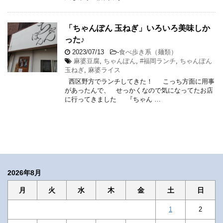
「ちゃんぽん 玉ねぎ」いろいろ美味しか
った♪
2023/07/13
-
食べ歩き系（麺類）
麻婆豆腐
,
ちゃんぽん
,
#福岡ランチ
,
ちゃんぽん
玉ねぎ
,
麻婆ライス
西区野方でランチしてきた！ こっち方面に用事
があったんで、 せっかくなので気になってたお店
に行ってきました 『ちゃん …
2026年8月
月
火
水
木
金
土
日
1
2