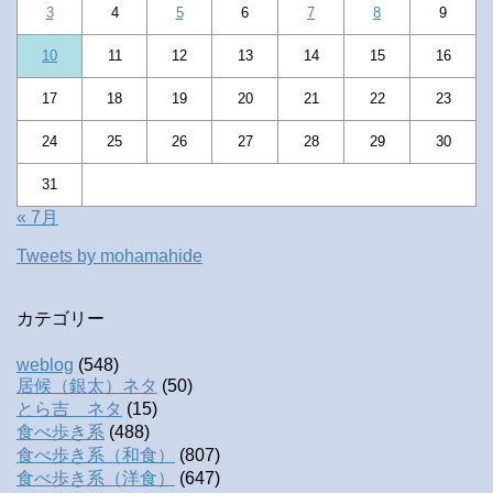
3
4
5
6
7
8
9
10
11
12
13
14
15
16
17
18
19
20
21
22
23
24
25
26
27
28
29
30
31
« 7月
Tweets by mohamahide
カテゴリー
weblog
(548)
居候（銀太）ネタ
(50)
とら吉 ネタ
(15)
食べ歩き系
(488)
食べ歩き系（和食）
(807)
食べ歩き系（洋食）
(647)