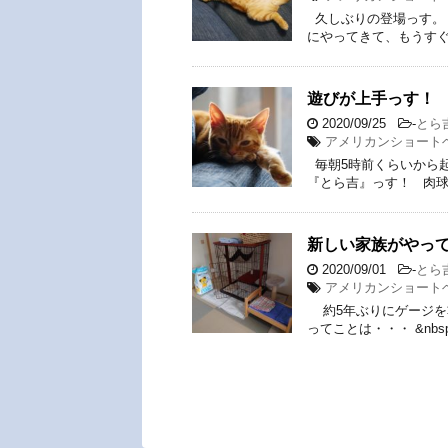
久しぶりの登場っす。
にやってきて、もうすぐ
遊びが上手っす！
2020/09/25
-
とら
アメリカンショート
毎朝5時前くらいから起
『とら吉』っす！ 肉球さ
新しい家族がやっ
2020/09/01
-
とら
アメリカンショート
約5年ぶりにゲージを
ってことは・・・ &nbs