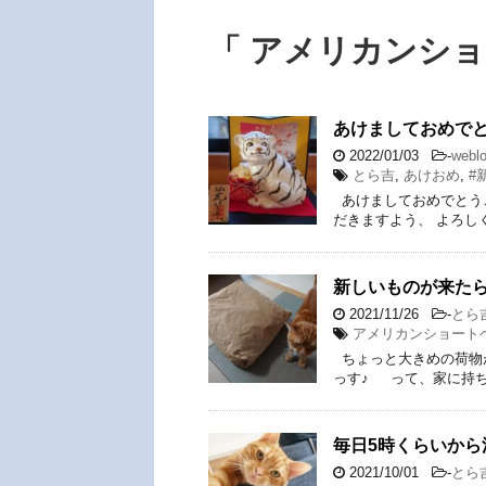
「 アメリカンショ
あけましておめでと
2022/01/03
-
webl
とら吉
,
あけおめ
,
#
あけましておめでとう
だきますよう、 よろしく
新しいものが来た
2021/11/26
-
とら
アメリカンショート
ちょっと大きめの荷物が
っす♪ って、家に持
毎日5時くらいか
2021/10/01
-
とら