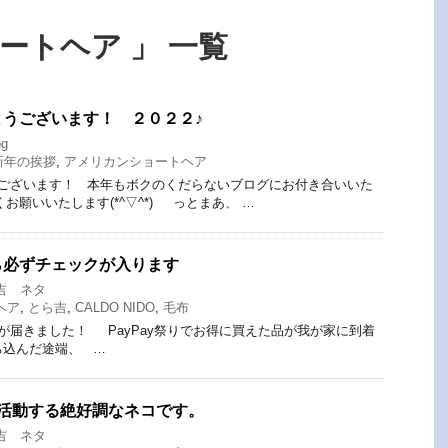
ートヘア 」 一覧
うございます！ ２０２２♪
og
新年の挨拶
,
アメリカンショートヘア
ございます！ 本年もボクのくだらないブログにお付き合いいた
お願いいたします(*^▽^*) っとまあ、 …
ら必ずチェックが入ります
吉 ネタ
ヘア
,
とら吉
,
CALDO NIDO
,
毛布
届きました！ PayPay祭りでお得に買えた品が我が家に到着
ち込んだ途端、 …
ら活動する絶好調なネコです。
吉 ネタ