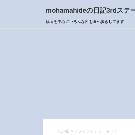
mohamahideの日記3rdステ
福岡を中心にいろんな所を食べ歩きしてます
HOME
>
アメリカンショートヘア