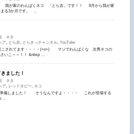
 我が家のわんぱくネコ 「とら吉」です！！ 8月から我が家
まる3か月です。 …
吉 ネタ
ヘア
,
とら吉
,
とらきっチャンネル
,
YouTube
こされてます・・・・(+o+) マジでわんぱくな 次男ネコの
いこ～～！！ &nbsp …
てきました！
吉 ネタ
ヘア
,
レッドタビー
,
ネコ
準備しました！ そうなんですよ・・・・ これが登場する
p …