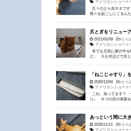
アメリカンショート
久々のとら吉ネタです 
我々を起こしにくるんだ
爪とぎをリニュー
2021/01/09
-
とら
アメリカンショート
冬でも元気に家の中を
ど、 ５か月ほどで爪と
「ねこじゃすり」
2020/12/04
-
とら
アメリカンショート
これ、知ってます？ 
り』 ネコの舌の表面
あっという間に大
2020/11/11
-
とら
アメリカンショート