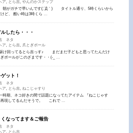
ヘア
,
とら吉
,
やんのかステップ
朝がガチで早いんです(;´Д｀) タイトル通り、5時くらいから
けど、 酷い時は3時くら …
アルしたら・・・
吉 ネタ
ヘア
,
とら吉
,
爪とぎポール
駆け回ってるとら吉っす♪ まだまだ子どもと思ってたんだけ
ぎポールがこのざまです・・(-_ …
をゲット！
吉 ネタ
ヘア
,
とら吉
,
ねこじゃすり
一時期、ネコ好きの間で話題になってたアイテム 『ねこじゃす
を再現してるんだそうで。 これで …
きくなってます＆ご報告
吉 ネタ
ヘア
,
とら吉