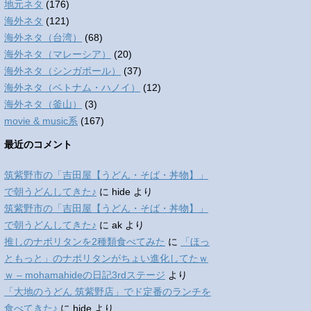
地元ネタ
(176)
海外ネタ
(121)
海外ネタ（台湾）
(68)
海外ネタ（マレーシア）
(20)
海外ネタ（シンガポール）
(37)
海外ネタ（ベトナム・ハノイ）
(12)
海外ネタ（釜山）
(3)
movie & music系
(167)
最近のコメント
筑紫野市の「吉田屋【うどん・そば・丼物】」
で朝うどんしてきた♪
に
hide
より
筑紫野市の「吉田屋【うどん・そば・丼物】」
で朝うどんしてきた♪
に
ak
より
推しのナポリタンを2種類食べてみた
に
「ほっ
ともっと」のナポリタンがちょい進化してたｗ
ｗ – mohamahideの日記3rdステージ
より
「大地のうどん 筑紫野店」でド定番のランチを
食べてきた♪
に
hide
より