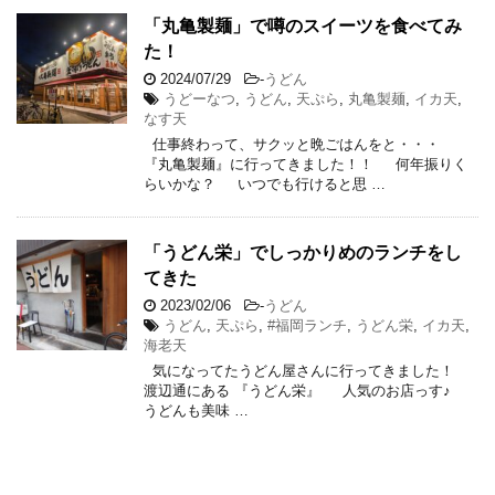
「丸亀製麺」で噂のスイーツを食べてみ
た！
2024/07/29
-
うどん
うどーなつ
,
うどん
,
天ぷら
,
丸亀製麺
,
イカ天
,
なす天
仕事終わって、サクッと晩ごはんをと・・・
『丸亀製麺』に行ってきました！！ 何年振りく
らいかな？ いつでも行けると思 …
「うどん栄」でしっかりめのランチをし
てきた
2023/02/06
-
うどん
うどん
,
天ぷら
,
#福岡ランチ
,
うどん栄
,
イカ天
,
海老天
気になってたうどん屋さんに行ってきました！
渡辺通にある 『うどん栄』 人気のお店っす♪
うどんも美味 …