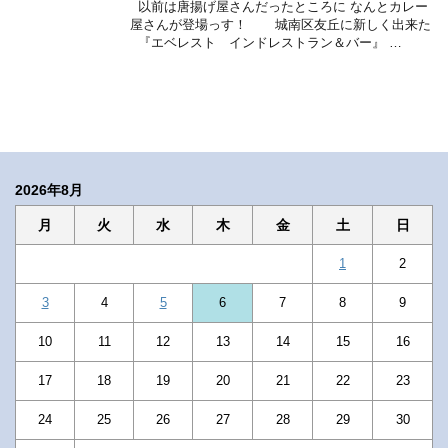
以前は唐揚げ屋さんだったところに なんとカレー
屋さんが登場っす！ 城南区友丘に新しく出来た
『エベレスト インドレストラン＆バー』 …
2026年8月
月
火
水
木
金
土
日
1
2
3
4
5
6
7
8
9
10
11
12
13
14
15
16
17
18
19
20
21
22
23
24
25
26
27
28
29
30