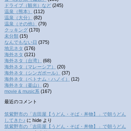
ドライブ（観光）など
(245)
温泉（熊本）
(112)
温泉（大分）
(82)
温泉（その他）
(79)
クッキング
(170)
未分類
(15)
なんでもない日
(375)
地元ネタ
(176)
海外ネタ
(121)
海外ネタ（台湾）
(68)
海外ネタ（マレーシア）
(20)
海外ネタ（シンガポール）
(37)
海外ネタ（ベトナム・ハノイ）
(12)
海外ネタ（釜山）
(2)
movie & music系
(167)
最近のコメント
筑紫野市の「吉田屋【うどん・そば・丼物】」で朝うどん
してきた♪
に
hide
より
筑紫野市の「吉田屋【うどん・そば・丼物】」で朝うどん