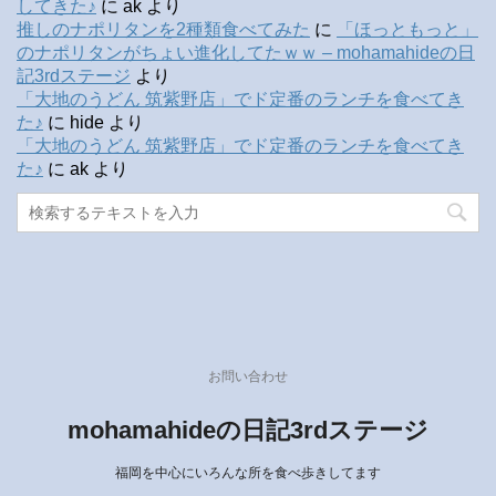
してきた♪
に
ak
より
推しのナポリタンを2種類食べてみた
に
「ほっともっと」
のナポリタンがちょい進化してたｗｗ – mohamahideの日
記3rdステージ
より
「大地のうどん 筑紫野店」でド定番のランチを食べてき
た♪
に
hide
より
「大地のうどん 筑紫野店」でド定番のランチを食べてき
た♪
に
ak
より
お問い合わせ
mohamahideの日記3rdステージ
福岡を中心にいろんな所を食べ歩きしてます