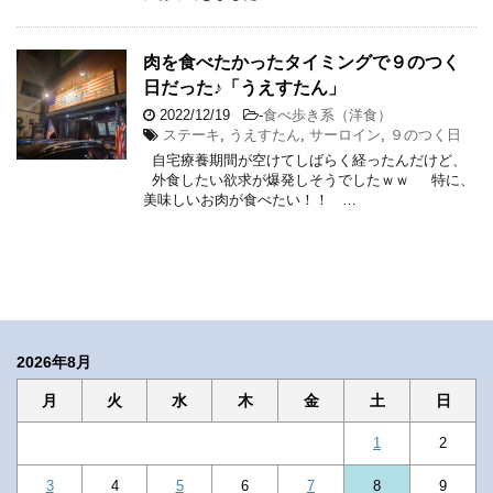
肉を食べたかったタイミングで９のつく
日だった♪「うえすたん」
2022/12/19
-
食べ歩き系（洋食）
ステーキ
,
うえすたん
,
サーロイン
,
９のつく日
自宅療養期間が空けてしばらく経ったんだけど、
外食したい欲求が爆発しそうでしたｗｗ 特に、
美味しいお肉が食べたい！！ …
2026年8月
月
火
水
木
金
土
日
1
2
3
4
5
6
7
8
9