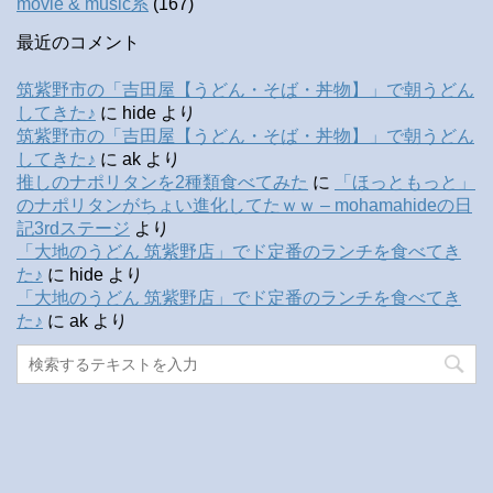
movie & music系
(167)
最近のコメント
筑紫野市の「吉田屋【うどん・そば・丼物】」で朝うどん
してきた♪
に
hide
より
筑紫野市の「吉田屋【うどん・そば・丼物】」で朝うどん
してきた♪
に
ak
より
推しのナポリタンを2種類食べてみた
に
「ほっともっと」
のナポリタンがちょい進化してたｗｗ – mohamahideの日
記3rdステージ
より
「大地のうどん 筑紫野店」でド定番のランチを食べてき
た♪
に
hide
より
「大地のうどん 筑紫野店」でド定番のランチを食べてき
た♪
に
ak
より