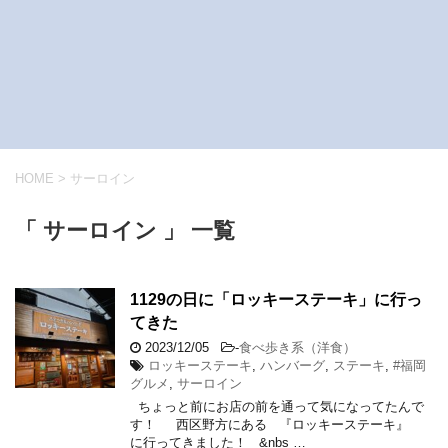
HOME
>
サーロイン
「 サーロイン 」 一覧
1129の日に「ロッキーステーキ」に行っ
てきた
2023/12/05
-
食べ歩き系（洋食）
ロッキーステーキ
,
ハンバーグ
,
ステーキ
,
#福岡
グルメ
,
サーロイン
ちょっと前にお店の前を通って気になってたんで
す！ 西区野方にある 『ロッキーステーキ』
に行ってきました！ &nbs …