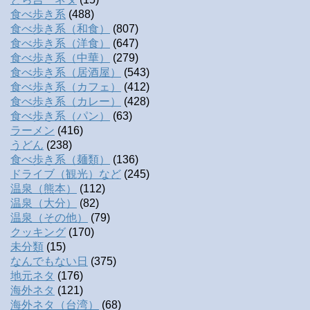
食べ歩き系
(488)
食べ歩き系（和食）
(807)
食べ歩き系（洋食）
(647)
食べ歩き系（中華）
(279)
食べ歩き系（居酒屋）
(543)
食べ歩き系（カフェ）
(412)
食べ歩き系（カレー）
(428)
食べ歩き系（パン）
(63)
ラーメン
(416)
うどん
(238)
食べ歩き系（麺類）
(136)
ドライブ（観光）など
(245)
温泉（熊本）
(112)
温泉（大分）
(82)
温泉（その他）
(79)
クッキング
(170)
未分類
(15)
なんでもない日
(375)
地元ネタ
(176)
海外ネタ
(121)
海外ネタ（台湾）
(68)