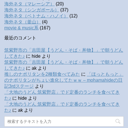
海外ネタ（マレーシア）
(20)
海外ネタ（シンガポール）
(37)
海外ネタ（ベトナム・ハノイ）
(12)
海外ネタ（釜山）
(4)
movie & music系
(167)
最近のコメント
筑紫野市の「吉田屋【うどん・そば・丼物】」で朝うどん
してきた♪
に
hide
より
筑紫野市の「吉田屋【うどん・そば・丼物】」で朝うどん
してきた♪
に
ak
より
推しのナポリタンを2種類食べてみた
に
「ほっともっと」
のナポリタンがちょい進化してたｗｗ – mohamahideの日
記3rdステージ
より
「大地のうどん 筑紫野店」でド定番のランチを食べてき
た♪
に
hide
より
「大地のうどん 筑紫野店」でド定番のランチを食べてき
た♪
に
ak
より