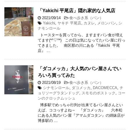
「Yakichi 平尾店」隠れ家的な人気店
2021/09/14
-
食べ歩き系（パン）
Yakichi
,
ヤキチ 平尾店
,
カヌレ
,
メロンパン
,
シ
ナモンロール
トースターを買ってから、ますますパン食が増え
てます(*^▽^*) この日は気になってたパン屋に行っ
てきました。 南区那の川にある『Yakichi 平尾
店』 …
「ダコメッカ」大人気のパン屋さんでい
ろいろ買ってみた
2021/08/19
-
食べ歩き系（パン）
シナモンロール
,
ダコメッカ
,
DACOMECCA
,
チ
ョリソーグラタンドッグ
,
スモモのポストック
,
コー
ンのクロックムッシュ
博多駅でめっちゃ行列が出来てるパン屋さんとい
えば、ココっすよね～ 『ダコメッカ』 六本松
にある人気のパン屋『アマムダコタン』の姉妹店が
博多駅の …