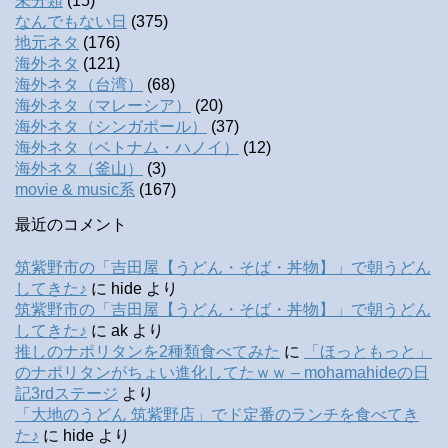
未分類
(15)
なんでもない日
(375)
地元ネタ
(176)
海外ネタ
(121)
海外ネタ（台湾）
(68)
海外ネタ（マレーシア）
(20)
海外ネタ（シンガポール）
(37)
海外ネタ（ベトナム・ハノイ）
(12)
海外ネタ（釜山）
(3)
movie & music系
(167)
最近のコメント
筑紫野市の「吉田屋【うどん・そば・丼物】」で朝うどん
してきた♪
に
hide
より
筑紫野市の「吉田屋【うどん・そば・丼物】」で朝うどん
してきた♪
に
ak
より
推しのナポリタンを2種類食べてみた
に
「ほっともっと」
のナポリタンがちょい進化してたｗｗ – mohamahideの日
記3rdステージ
より
「大地のうどん 筑紫野店」でド定番のランチを食べてき
た♪
に
hide
より