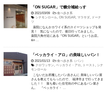
「ON SUGAR」で糖分補給っす
2021/03/09
-
食べ歩き系
シナモンロール
,
ON SUGAR
,
マラサダ
,
ドーナ
ツ
薬院になんかカワイイ系のスイーツショップを発
見！ 気になったので、後日行ってみました。
薬院六角付近にある『ON SUGAR』というお店。
&n …
「ベッカライ・アロ」の美味しいパン！
2021/01/13
-
食べ歩き系（パン）
クロワッサン
,
ベッカライ・アロ
,
トースト
,
シナ
モンロール
こないだお邪魔したパン吉さんに 美味しいパン屋
さんを教えてもらったので、 福津市まで行ってきま
した！！ 落ち着いた住宅街の中にあるパン屋さ
ん。 『ベッカライ・ …