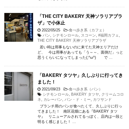
「THE CITY BAKERY 天神ソラリアプラ
ザ」で小休止
2022/05/25
-
食べ歩き系（カフェ）
パン
,
シナモンロール
,
スコーン
,
#福岡カフェ
,
THE CITY BAKERY 天神ソラリアプラザ
若い時は用事もないのに来てた天神エリアだけ
ど、 今は用事があっても「う～～、面倒だ」っと
思うくらいになってしまった(;^ω^) で …
「BAKERY タツヤ」久しぶりに行ってき
ました！
2021/09/23
-
食べ歩き系（パン）
シナモンロール
,
BAKERY タツヤ
,
クリームコロ
ネ
,
カレーパン
,
パン・ド・ミー
,
カツサンド
ブランチ用のパンが食べたくて、久しぶりに行っ
てきました！ 南区花畑にある『BAKERY タツ
ヤ』 リニューアルされてるっぽく、店内は一段と
明るく感じました！ …