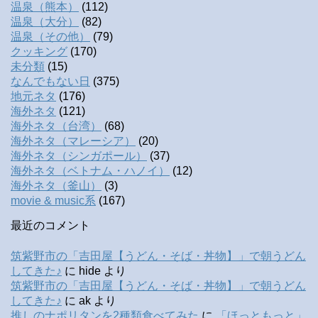
温泉（熊本）
(112)
温泉（大分）
(82)
温泉（その他）
(79)
クッキング
(170)
未分類
(15)
なんでもない日
(375)
地元ネタ
(176)
海外ネタ
(121)
海外ネタ（台湾）
(68)
海外ネタ（マレーシア）
(20)
海外ネタ（シンガポール）
(37)
海外ネタ（ベトナム・ハノイ）
(12)
海外ネタ（釜山）
(3)
movie & music系
(167)
最近のコメント
筑紫野市の「吉田屋【うどん・そば・丼物】」で朝うどん
してきた♪
に
hide
より
筑紫野市の「吉田屋【うどん・そば・丼物】」で朝うどん
してきた♪
に
ak
より
推しのナポリタンを2種類食べてみた
に
「ほっともっと」