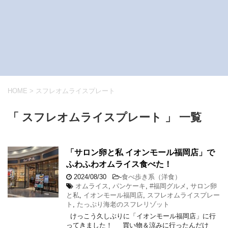
HOME
>
スフレオムライスプレート
「 スフレオムライスプレート 」 一覧
「サロン卵と私 イオンモール福岡店」で
ふわふわオムライス食べた！
2024/08/30
-
食べ歩き系（洋食）
オムライス
,
パンケーキ
,
#福岡グルメ
,
サロン卵
と私
,
イオンモール福岡店
,
スフレオムライスプレー
ト
,
たっぷり海老のスフレリゾット
けっこう久しぶりに「イオンモール福岡店」に行
ってきました！ 買い物＆涼みに行ったんだけ