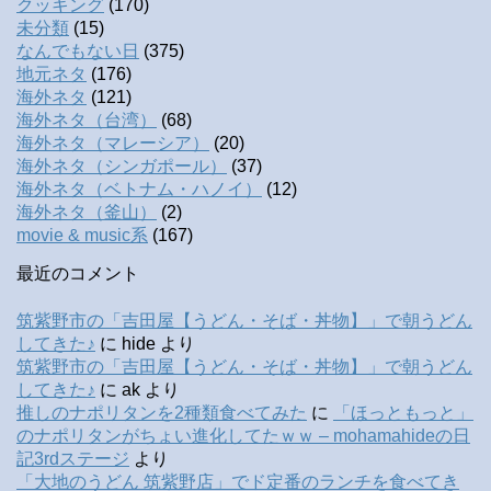
クッキング
(170)
未分類
(15)
なんでもない日
(375)
地元ネタ
(176)
海外ネタ
(121)
海外ネタ（台湾）
(68)
海外ネタ（マレーシア）
(20)
海外ネタ（シンガポール）
(37)
海外ネタ（ベトナム・ハノイ）
(12)
海外ネタ（釜山）
(2)
movie & music系
(167)
最近のコメント
筑紫野市の「吉田屋【うどん・そば・丼物】」で朝うどん
してきた♪
に
hide
より
筑紫野市の「吉田屋【うどん・そば・丼物】」で朝うどん
してきた♪
に
ak
より
推しのナポリタンを2種類食べてみた
に
「ほっともっと」
のナポリタンがちょい進化してたｗｗ – mohamahideの日
記3rdステージ
より
「大地のうどん 筑紫野店」でド定番のランチを食べてき