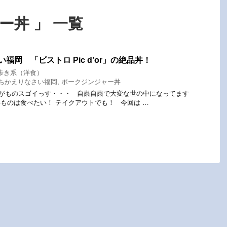
ー丼 」 一覧
福岡 「ビストロ Pic d’or」の絶品丼！
歩き系（洋食）
もちかえりなさい福岡
,
ポークジンジャー丼
がものスゴイっす・・・ 自粛自粛で大変な世の中になってます
ものは食べたい！ テイクアウトでも！ 今回は …