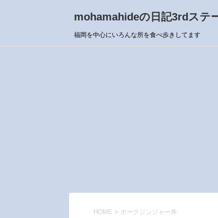
mohamahideの日記3rdステ
福岡を中心にいろんな所を食べ歩きしてます
HOME
>
ポークジンジャー丼