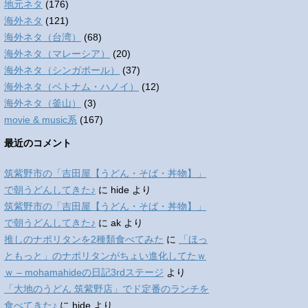
地元ネタ
(176)
海外ネタ
(121)
海外ネタ（台湾）
(68)
海外ネタ（マレーシア）
(20)
海外ネタ（シンガポール）
(37)
海外ネタ（ベトナム・ハノイ）
(12)
海外ネタ（釜山）
(3)
movie & music系
(167)
最近のコメント
筑紫野市の「吉田屋【うどん・そば・丼物】」
で朝うどんしてきた♪
に
hide
より
筑紫野市の「吉田屋【うどん・そば・丼物】」
で朝うどんしてきた♪
に
ak
より
推しのナポリタンを2種類食べてみた
に
「ほっ
ともっと」のナポリタンがちょい進化してたｗ
ｗ – mohamahideの日記3rdステージ
より
「大地のうどん 筑紫野店」でド定番のランチを
食べてきた♪
に
hide
より