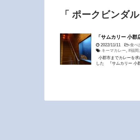
「 ポークビンダル
「サムカリー 小郡
2022/11/11
-
食べ
キーマカレー
,
#福岡
小郡市までカレーを求
した 『サムカリー 小