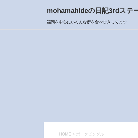
mohamahideの日記3rdステ
福岡を中心にいろんな所を食べ歩きしてます
HOME
>
ポークビンダルー