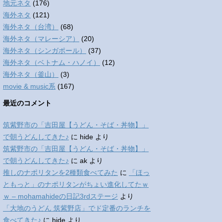
地元ネタ
(176)
海外ネタ
(121)
海外ネタ（台湾）
(68)
海外ネタ（マレーシア）
(20)
海外ネタ（シンガポール）
(37)
海外ネタ（ベトナム・ハノイ）
(12)
海外ネタ（釜山）
(3)
movie & music系
(167)
最近のコメント
筑紫野市の「吉田屋【うどん・そば・丼物】」
で朝うどんしてきた♪
に
hide
より
筑紫野市の「吉田屋【うどん・そば・丼物】」
で朝うどんしてきた♪
に
ak
より
推しのナポリタンを2種類食べてみた
に
「ほっ
ともっと」のナポリタンがちょい進化してたｗ
ｗ – mohamahideの日記3rdステージ
より
「大地のうどん 筑紫野店」でド定番のランチを
食べてきた♪
に
hide
より