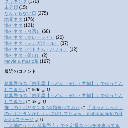
クッキング
(170)
未分類
(15)
なんでもない日
(375)
地元ネタ
(176)
海外ネタ
(121)
海外ネタ（台湾）
(68)
海外ネタ（マレーシア）
(20)
海外ネタ（シンガポール）
(37)
海外ネタ（ベトナム・ハノイ）
(12)
海外ネタ（釜山）
(2)
movie & music系
(167)
最近のコメント
筑紫野市の「吉田屋【うどん・そば・丼物】」で朝うどん
してきた♪
に
hide
より
筑紫野市の「吉田屋【うどん・そば・丼物】」で朝うどん
してきた♪
に
ak
より
推しのナポリタンを2種類食べてみた
に
「ほっともっと」
のナポリタンがちょい進化してたｗｗ – mohamahideの日
記3rdステージ
より
「大地のうどん 筑紫野店」でド定番のランチを食べてき