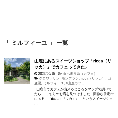
「 ミルフィーユ 」 一覧
山鹿にあるスイーツショップ「ricca（リ
ッカ）」でカフェってきた♪
2023/09/15
-
食べ歩き系（カフェ）
クロワッサン
,
モンブラン
,
ricca（リッカ）
,
山
鹿栗
,
ミルフィーユ
,
#山鹿カフェ
山鹿市でカフェが出来るところをマップで調べて
たら、 こちらのお店を見つけました 閑静な住宅街
にある 『ricca（リッカ）』 というスイーツショ
…