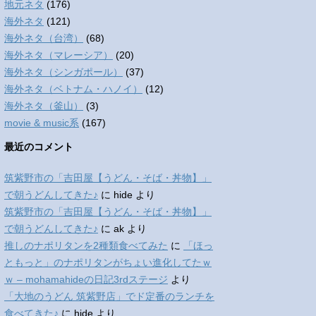
地元ネタ
(176)
海外ネタ
(121)
海外ネタ（台湾）
(68)
海外ネタ（マレーシア）
(20)
海外ネタ（シンガポール）
(37)
海外ネタ（ベトナム・ハノイ）
(12)
海外ネタ（釜山）
(3)
movie & music系
(167)
最近のコメント
筑紫野市の「吉田屋【うどん・そば・丼物】」
で朝うどんしてきた♪
に
hide
より
筑紫野市の「吉田屋【うどん・そば・丼物】」
で朝うどんしてきた♪
に
ak
より
推しのナポリタンを2種類食べてみた
に
「ほっ
ともっと」のナポリタンがちょい進化してたｗ
ｗ – mohamahideの日記3rdステージ
より
「大地のうどん 筑紫野店」でド定番のランチを
食べてきた♪
に
hide
より