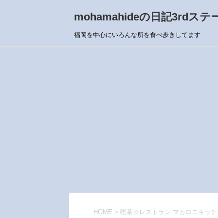
mohamahideの日記3rdステ
福岡を中心にいろんな所を食べ歩きしてます
HOME
>
喫茶☆レストラン マカロニキッチ