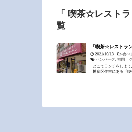
「 喫茶☆レストラ
覧
「喫茶☆レストラン
2021/10/13
-
食べ
ハンバーグ
,
福岡 
どこでランチをしようか
博多区住吉にある『喫茶