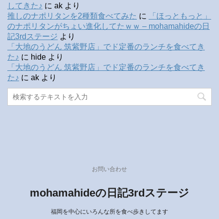
してきた♪
に
ak
より
推しのナポリタンを2種類食べてみた
に
「ほっともっと」
のナポリタンがちょい進化してたｗｗ – mohamahideの日
記3rdステージ
より
「大地のうどん 筑紫野店」でド定番のランチを食べてき
た♪
に
hide
より
「大地のうどん 筑紫野店」でド定番のランチを食べてき
た♪
に
ak
より
お問い合わせ
mohamahideの日記3rdステージ
福岡を中心にいろんな所を食べ歩きしてます