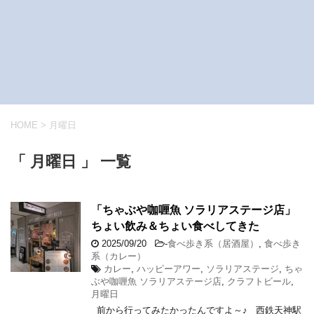
HOME
>
月曜日
「 月曜日 」 一覧
「ちゃぶや咖喱魚 ソラリアステージ店」
ちょい飲み＆ちょい食べしてきた
2025/09/20
-
食べ歩き系（居酒屋）
,
食べ歩き
系（カレー）
カレー
,
ハッピーアワー
,
ソラリアステージ
,
ちゃ
ぶや咖喱魚 ソラリアステージ店
,
クラフトビール
,
月曜日
前から行ってみたかったんですよ～♪ 西鉄天神駅