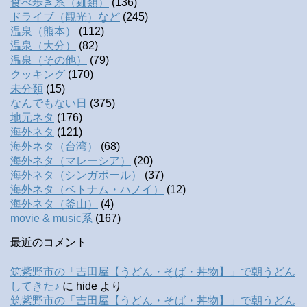
食べ歩き系（麺類）
(136)
ドライブ（観光）など
(245)
温泉（熊本）
(112)
温泉（大分）
(82)
温泉（その他）
(79)
クッキング
(170)
未分類
(15)
なんでもない日
(375)
地元ネタ
(176)
海外ネタ
(121)
海外ネタ（台湾）
(68)
海外ネタ（マレーシア）
(20)
海外ネタ（シンガポール）
(37)
海外ネタ（ベトナム・ハノイ）
(12)
海外ネタ（釜山）
(4)
movie & music系
(167)
最近のコメント
筑紫野市の「吉田屋【うどん・そば・丼物】」で朝うどん
してきた♪
に
hide
より
筑紫野市の「吉田屋【うどん・そば・丼物】」で朝うどん