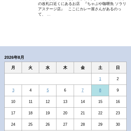
の改札口近くにあるお店 『ちゃぶや咖喱魚 ソラリ
アステージ店』 ここにカレー屋さんがあるのっ
て、 …
2026年8月
月
火
水
木
金
土
日
1
2
3
4
5
6
7
8
9
10
11
12
13
14
15
16
17
18
19
20
21
22
23
24
25
26
27
28
29
30