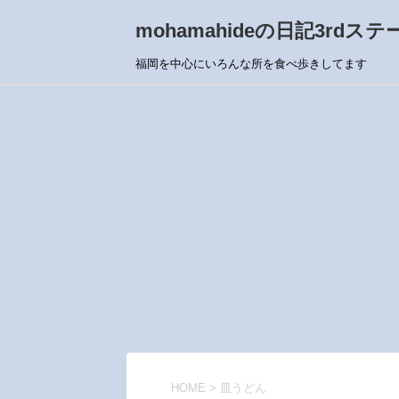
mohamahideの日記3rdステ
福岡を中心にいろんな所を食べ歩きしてます
HOME
>
皿うどん