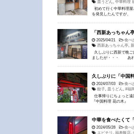
皿うどん
,
中華料理 
初めて行く中華料理屋さ
を発見したんですが、
「西新あっちゃん
2025/04/21
-
食べ
西新あっちゃん亭
,
久しぶりに西新で晩ご
ましたが・・・ あれ
久しぶりに「中国料
2024/07/03
-
食べ
餃子
,
皿うどん
,
#福
仕事帰りにちょっと遠
『中国料理 花の木』 
中華を食べたくて
2024/05/28
-
食べ
エビチリ
,
福寿飯店
,