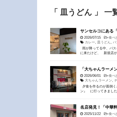
「 皿うどん 」 一
サンセルコにある
2026/07/15
-
食べ
カレー
,
皿うどん
,
バ
雨が降ってる中、バス
に来たけど、 新規店が
「大ちゃんラーメ
2026/06/01
-
食べ
大ちゃんラーメン
,
夕食を作るのが面倒く
ン』 に行ってきました
名店発見！「中華料
2025/11/22
-
食べ