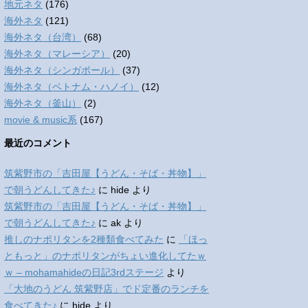
地元ネタ
(176)
海外ネタ
(121)
海外ネタ（台湾）
(68)
海外ネタ（マレーシア）
(20)
海外ネタ（シンガポール）
(37)
海外ネタ（ベトナム・ハノイ）
(12)
海外ネタ（釜山）
(2)
movie & music系
(167)
最近のコメント
筑紫野市の「吉田屋【うどん・そば・丼物】」
で朝うどんしてきた♪
に
hide
より
筑紫野市の「吉田屋【うどん・そば・丼物】」
で朝うどんしてきた♪
に
ak
より
推しのナポリタンを2種類食べてみた
に
「ほっ
ともっと」のナポリタンがちょい進化してたｗ
ｗ – mohamahideの日記3rdステージ
より
「大地のうどん 筑紫野店」でド定番のランチを
食べてきた♪
に
hide
より