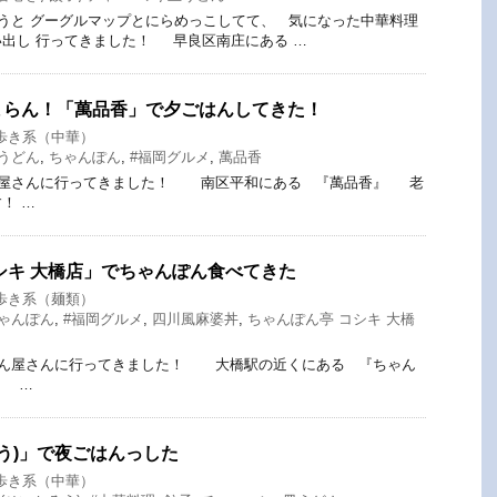
うと グーグルマップとにらめっこしてて、 気になった中華料理
出し 行ってきました！ 早良区南庄にある …
まらん！「萬品香」で夕ごはんしてきた！
歩き系（中華）
うどん
,
ちゃんぽん
,
#福岡グルメ
,
萬品香
屋さんに行ってきました！ 南区平和にある 『萬品香』 老
！ …
シキ 大橋店」でちゃんぽん食べてきた
歩き系（麺類）
ゃんぽん
,
#福岡グルメ
,
四川風麻婆丼
,
ちゃんぽん亭 コシキ 大橋
ん屋さんに行ってきました！ 大橋駅の近くにある 『ちゃん
』 …
ろう)」で夜ごはんっした
歩き系（中華）