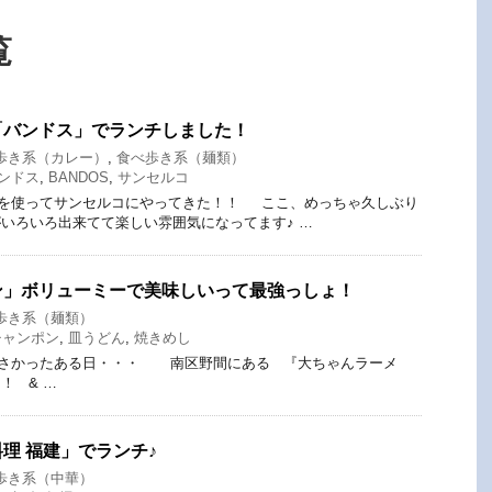
覧
「バンドス」でランチしました！
歩き系（カレー）
,
食べ歩き系（麺類）
ンドス
,
BANDOS
,
サンセルコ
を使ってサンセルコにやってきた！！ ここ、めっちゃ久しぶり
いろいろ出来てて楽しい雰囲気になってます♪ …
ン」ボリューミーで美味しいって最強っしょ！
歩き系（麺類）
チャンポン
,
皿うどん
,
焼きめし
さかったある日・・・ 南区野間にある 『大ちゃんラーメ
！ & …
理 福建」でランチ♪
歩き系（中華）