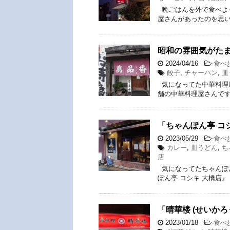
晩ごはんを外で食べよ
屋さんがあったのを思い
昭和の雰囲気がた
2024/04/16
-
食べ
餃子
,
チャーハン
,
皿
気になってた中華料理
舗の中華料理屋さんです
「ちゃんぽん亭 コ
2023/05/29
-
食べ
カレー
,
皿うどん
,
ち
店
気になってたちゃんぽ
ぽん亭 コシキ 大橋店
「晴華楼 (せいか
2023/01/18
-
食べ