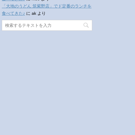
「大地のうどん 筑紫野店」でド定番のランチを
食べてきた♪
に
ak
より