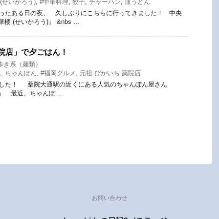
(せいかろう)
,
#中華料理
,
餃子
,
チャーハン
,
皿うどん
ったある日の夜、 久しぶりにこちらに行ってきました！ 中央
 (せいかろう)』 &nbs …
薬院店」で夕ごはん！
歩き系（麺類）
ん
,
ちゃんぽん
,
#福岡グルメ
,
元祖 ぴかいち 薬院店
した！ 薬院大通駅の近くにある人気のちゃんぽん屋さん
店』 最近、ちゃんぽ …
お問い合わせ