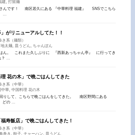
福建
,
打留麺
んです！ 南区若久にある 『中華料理 福建』 SNSでこちら
 …
亭」がリニューアルしてた！！
歩き系（麺類）
新地太麺
,
皿うどん
,
ちゃんぽん
はん。 これまた久しぶりに 『西新あっちゃん亭』 に行ってき
？ …
理 花の木」で晩ごはんしてきた
歩き系（中華）
岡中華
,
中国料理 花の木
回りして、こちらで晩ごはんをしてきた。 南区野間にある
どの …
「福寿飯店」で晩ごはんしてきた！
歩き系（中華）
春巻き
,
餃子
,
チャーハン
,
皿うどん