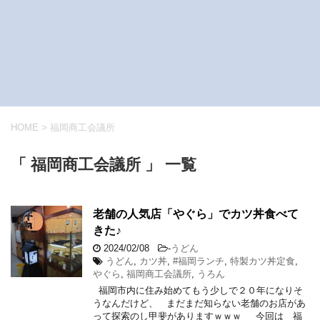
HOME
>
福岡商工会議所
「 福岡商工会議所 」 一覧
老舗の人気店「やぐら」でカツ丼食べて
きた♪
2024/02/08
-
うどん
うどん
,
カツ丼
,
#福岡ランチ
,
特製カツ丼定食
,
やぐら
,
福岡商工会議所
,
うろん
福岡市内に住み始めてもう少しで２０年になりそ
うなんだけど、 まだまだ知らない老舗のお店があ
って探索のし甲斐がありますｗｗｗ 今回は 福