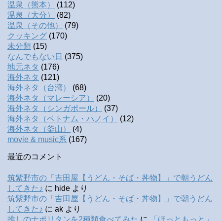
温泉（熊本）
(112)
温泉（大分）
(82)
温泉（その他）
(79)
クッキング
(170)
未分類
(15)
なんでもない日
(375)
地元ネタ
(176)
海外ネタ
(121)
海外ネタ（台湾）
(68)
海外ネタ（マレーシア）
(20)
海外ネタ（シンガポール）
(37)
海外ネタ（ベトナム・ハノイ）
(12)
海外ネタ（釜山）
(4)
movie & music系
(167)
最近のコメント
筑紫野市の「吉田屋【うどん・そば・丼物】」で朝うどん
してきた♪
に
hide
より
筑紫野市の「吉田屋【うどん・そば・丼物】」で朝うどん
してきた♪
に
ak
より
推しのナポリタンを2種類食べてみた
に
「ほっともっと」