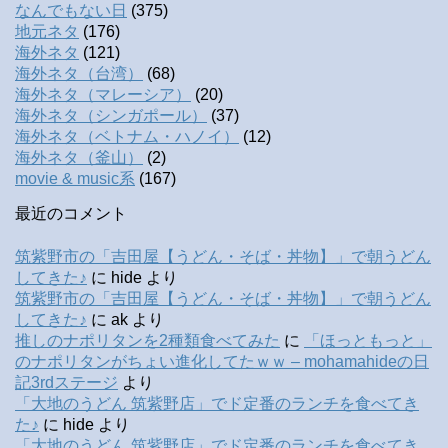
なんでもない日
(375)
地元ネタ
(176)
海外ネタ
(121)
海外ネタ（台湾）
(68)
海外ネタ（マレーシア）
(20)
海外ネタ（シンガポール）
(37)
海外ネタ（ベトナム・ハノイ）
(12)
海外ネタ（釜山）
(2)
movie & music系
(167)
最近のコメント
筑紫野市の「吉田屋【うどん・そば・丼物】」で朝うどん
してきた♪
に
hide
より
筑紫野市の「吉田屋【うどん・そば・丼物】」で朝うどん
してきた♪
に
ak
より
推しのナポリタンを2種類食べてみた
に
「ほっともっと」
のナポリタンがちょい進化してたｗｗ – mohamahideの日
記3rdステージ
より
「大地のうどん 筑紫野店」でド定番のランチを食べてき
た♪
に
hide
より
「大地のうどん 筑紫野店」でド定番のランチを食べてき