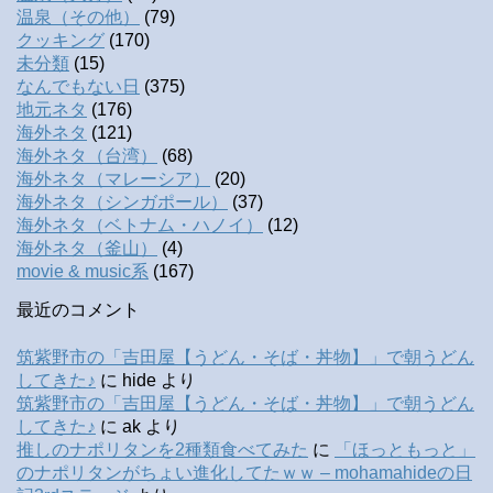
温泉（その他）
(79)
クッキング
(170)
未分類
(15)
なんでもない日
(375)
地元ネタ
(176)
海外ネタ
(121)
海外ネタ（台湾）
(68)
海外ネタ（マレーシア）
(20)
海外ネタ（シンガポール）
(37)
海外ネタ（ベトナム・ハノイ）
(12)
海外ネタ（釜山）
(4)
movie & music系
(167)
最近のコメント
筑紫野市の「吉田屋【うどん・そば・丼物】」で朝うどん
してきた♪
に
hide
より
筑紫野市の「吉田屋【うどん・そば・丼物】」で朝うどん
してきた♪
に
ak
より
推しのナポリタンを2種類食べてみた
に
「ほっともっと」
のナポリタンがちょい進化してたｗｗ – mohamahideの日