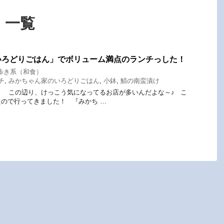
 一覧
いろどりごはん」でボリューム満点のランチっした！
歩き系（和食）
チ
,
みかちゃん家のいろどりごはん
,
小鉢
,
鯖の南蛮漬け
 この辺り、けっこう気になってるお店が多いんだよな～♪ こ
ので行ってきました！ 『みかち …