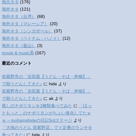
地元ネタ
(176)
海外ネタ
(121)
海外ネタ（台湾）
(68)
海外ネタ（マレーシア）
(20)
海外ネタ（シンガポール）
(37)
海外ネタ（ベトナム・ハノイ）
(12)
海外ネタ（釜山）
(3)
movie & music系
(167)
最近のコメント
筑紫野市の「吉田屋【うどん・そば・丼物】」
で朝うどんしてきた♪
に
hide
より
筑紫野市の「吉田屋【うどん・そば・丼物】」
で朝うどんしてきた♪
に
ak
より
推しのナポリタンを2種類食べてみた
に
「ほっ
ともっと」のナポリタンがちょい進化してたｗ
ｗ – mohamahideの日記3rdステージ
より
「大地のうどん 筑紫野店」でド定番のランチを
食べてきた♪
に
hide
より