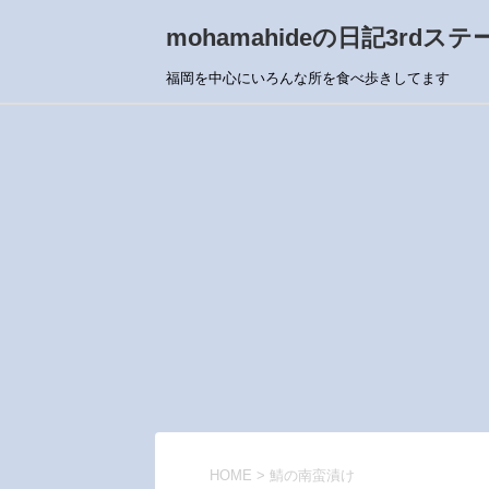
mohamahideの日記3rdステ
福岡を中心にいろんな所を食べ歩きしてます
HOME
>
鯖の南蛮漬け