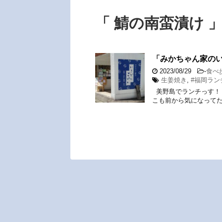
「 鯖の南蛮漬け 」
「みかちゃん家の
2023/08/29
-
食べ
生姜焼き
,
#福岡ラン
美野島でランチっす！
こも前から気になってた