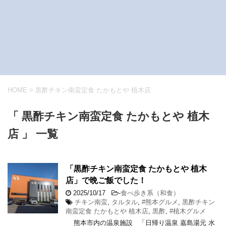
HOME
>
黒酢チキン南蛮定食 たかもとや 植木店
「 黒酢チキン南蛮定食 たかもとや 植木
店 」 一覧
「黒酢チキン南蛮定食 たかもとや 植木
店」で晩ご飯でした！
2025/10/17
-
食べ歩き系（和食）
チキン南蛮
,
タルタル
,
#熊本グルメ
,
黒酢チキン
南蛮定食 たかもとや 植木店
,
黒酢
,
#植木グルメ
熊本市内の温泉施設 「日帰り温泉 嘉島湯元 水