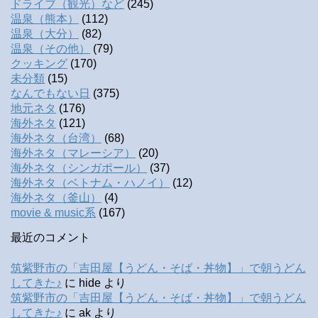
ドライブ（観光）など
(245)
温泉（熊本）
(112)
温泉（大分）
(82)
温泉（その他）
(79)
クッキング
(170)
未分類
(15)
なんでもない日
(375)
地元ネタ
(176)
海外ネタ
(121)
海外ネタ（台湾）
(68)
海外ネタ（マレーシア）
(20)
海外ネタ（シンガポール）
(37)
海外ネタ（ベトナム・ハノイ）
(12)
海外ネタ（釜山）
(4)
movie & music系
(167)
最近のコメント
筑紫野市の「吉田屋【うどん・そば・丼物】」で朝うどん
してきた♪
に
hide
より
筑紫野市の「吉田屋【うどん・そば・丼物】」で朝うどん
してきた♪
に
ak
より