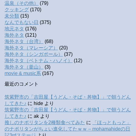
温泉（その他）
(79)
クッキング
(170)
未分類
(15)
なんでもない日
(375)
地元ネタ
(176)
海外ネタ
(121)
海外ネタ（台湾）
(68)
海外ネタ（マレーシア）
(20)
海外ネタ（シンガポール）
(37)
海外ネタ（ベトナム・ハノイ）
(12)
海外ネタ（釜山）
(3)
movie & music系
(167)
最近のコメント
筑紫野市の「吉田屋【うどん・そば・丼物】」で朝うどん
してきた♪
に
hide
より
筑紫野市の「吉田屋【うどん・そば・丼物】」で朝うどん
してきた♪
に
ak
より
推しのナポリタンを2種類食べてみた
に
「ほっともっと」
のナポリタンがちょい進化してたｗｗ – mohamahideの日
記3rdステージ
より