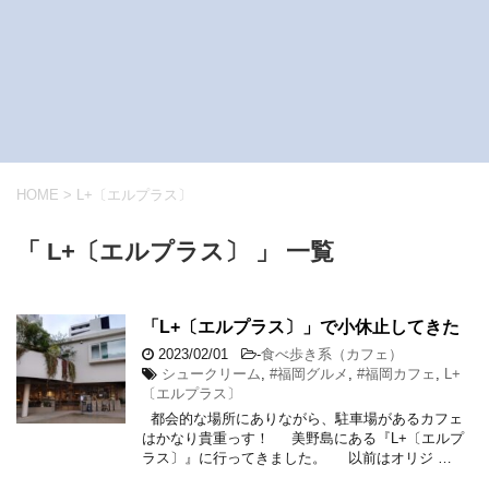
HOME
>
L+〔エルプラス〕
「 L+〔エルプラス〕 」 一覧
「L+〔エルプラス〕」で小休止してきた
2023/02/01
-
食べ歩き系（カフェ）
シュークリーム
,
#福岡グルメ
,
#福岡カフェ
,
L+
〔エルプラス〕
都会的な場所にありながら、駐車場があるカフェ
はかなり貴重っす！ 美野島にある『L+〔エルプ
ラス〕』に行ってきました。 以前はオリジ …