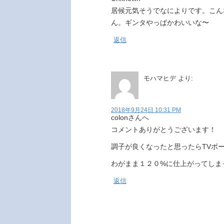
居候元気そうでなによりです。こん
ん。ギンタやっぱかわいいな〜
返信
モハマヒデ
より:
2018年9月24日 10:31 PM
colonさんへ
コメントありがとうございます！
調子が良くなったと思ったらTVボー
わがまま１２０%に仕上がってしまっ
返信