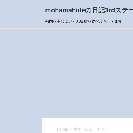
mohamahideの日記3rdステ
福岡を中心にいろんな所を食べ歩きしてます
HOME
>
居候（銀太）ネタ
>