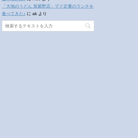
「大地のうどん 筑紫野店」でド定番のランチを
食べてきた♪
に
ak
より