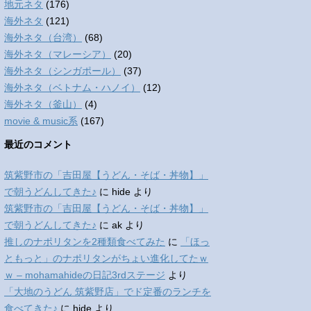
地元ネタ
(176)
海外ネタ
(121)
海外ネタ（台湾）
(68)
海外ネタ（マレーシア）
(20)
海外ネタ（シンガポール）
(37)
海外ネタ（ベトナム・ハノイ）
(12)
海外ネタ（釜山）
(4)
movie & music系
(167)
最近のコメント
筑紫野市の「吉田屋【うどん・そば・丼物】」
で朝うどんしてきた♪
に
hide
より
筑紫野市の「吉田屋【うどん・そば・丼物】」
で朝うどんしてきた♪
に
ak
より
推しのナポリタンを2種類食べてみた
に
「ほっ
ともっと」のナポリタンがちょい進化してたｗ
ｗ – mohamahideの日記3rdステージ
より
「大地のうどん 筑紫野店」でド定番のランチを
食べてきた♪
に
hide
より