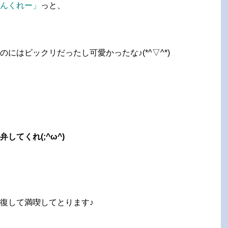
んくれー」
っと、
にはビックリだったし可愛かったな♪(*^▽^*)
してくれ(;^ω^)
復して満喫してとります♪