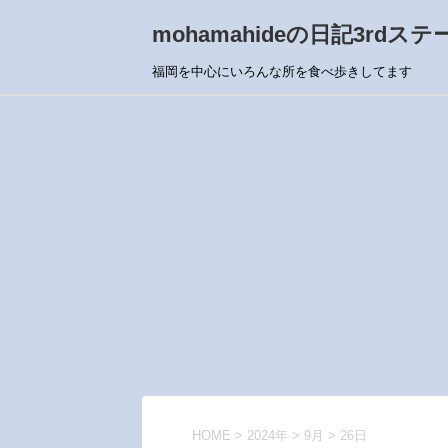
mohamahideの日記3rdステ
福岡を中心にいろんな所を食べ歩きしてます
HOME
>
2024年
>
9月
>
26日