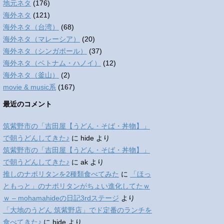
地元ネタ
(176)
海外ネタ
(121)
海外ネタ（台湾）
(68)
海外ネタ（マレーシア）
(20)
海外ネタ（シンガポール）
(37)
海外ネタ（ベトナム・ハノイ）
(12)
海外ネタ（釜山）
(2)
movie & music系
(167)
最近のコメント
筑紫野市の「吉田屋【うどん・そば・丼物】」
で朝うどんしてきた♪
に
hide
より
筑紫野市の「吉田屋【うどん・そば・丼物】」
で朝うどんしてきた♪
に
ak
より
推しのナポリタンを2種類食べてみた
に
「ほっ
ともっと」のナポリタンがちょい進化してたｗ
ｗ – mohamahideの日記3rdステージ
より
「大地のうどん 筑紫野店」でド定番のランチを
食べてきた♪
に
hide
より