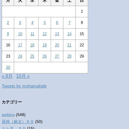
月
火
水
木
金
土
日
1
2
3
4
5
6
7
8
9
10
11
12
13
14
15
16
17
18
19
20
21
22
23
24
25
26
27
28
29
30
« 8月
10月 »
Tweets by mohamahide
カテゴリー
weblog
(548)
居候（銀太）ネタ
(50)
とら吉 ネタ
(15)