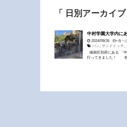
「 日別アーカイブ：
中村学園大学内に
2024/09/26
-
食べ
パン
,
サンドイッチ
,
城南区別府にある 「
行ってきました！ 校