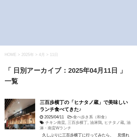
HOME
>
2025年
>
4月
>
11日
「 日別アーカイブ：2025年04月11日 」
一覧
三百歩横丁の「ヒナタノ蔵」で美味しい
ランチ食べてきた♪
2025/04/11
-
食べ歩き系（和食）
チキン南蛮
,
三百歩横丁
,
油淋鶏
,
ヒナタノ蔵
,
油
淋・南蛮Wランチ
久しぶりに三百歩横丁に行ってみたら、 見慣れ