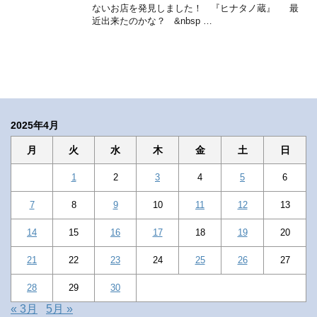
ないお店を発見しました！ 『ヒナタノ蔵』 最
近出来たのかな？ &nbsp …
2025年4月
月
火
水
木
金
土
日
1
2
3
4
5
6
7
8
9
10
11
12
13
14
15
16
17
18
19
20
21
22
23
24
25
26
27
28
29
30
« 3月
5月 »