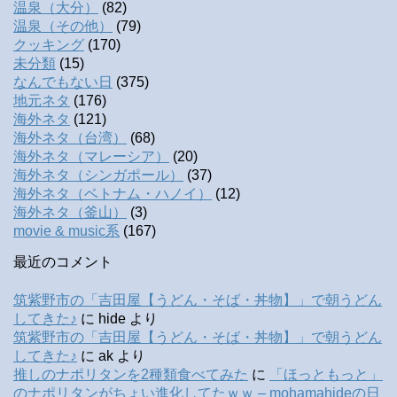
温泉（大分）
(82)
温泉（その他）
(79)
クッキング
(170)
未分類
(15)
なんでもない日
(375)
地元ネタ
(176)
海外ネタ
(121)
海外ネタ（台湾）
(68)
海外ネタ（マレーシア）
(20)
海外ネタ（シンガポール）
(37)
海外ネタ（ベトナム・ハノイ）
(12)
海外ネタ（釜山）
(3)
movie & music系
(167)
最近のコメント
筑紫野市の「吉田屋【うどん・そば・丼物】」で朝うどん
してきた♪
に
hide
より
筑紫野市の「吉田屋【うどん・そば・丼物】」で朝うどん
してきた♪
に
ak
より
推しのナポリタンを2種類食べてみた
に
「ほっともっと」
のナポリタンがちょい進化してたｗｗ – mohamahideの日