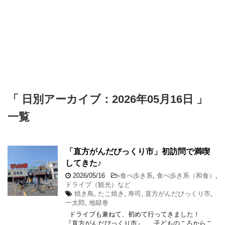
「 日別アーカイブ：2026年05月16日 」
一覧
「直方がんだびっくり市」初訪問で満喫
してきた♪
2026/05/16
-
食べ歩き系
,
食べ歩き系（和食）
,
ドライブ（観光）など
焼き鳥
,
たこ焼き
,
寿司
,
直方がんだびっくり市
,
一太郎
,
地獄巻
ドライブも兼ねて、初めて行ってきました！
『直方がんだびっくり市』 子どものころからこ