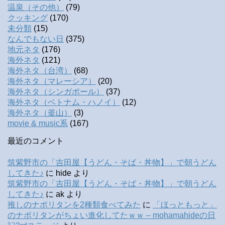
温泉（その他）
(79)
クッキング
(170)
未分類
(15)
なんでもない日
(375)
地元ネタ
(176)
海外ネタ
(121)
海外ネタ（台湾）
(68)
海外ネタ（マレーシア）
(20)
海外ネタ（シンガポール）
(37)
海外ネタ（ベトナム・ハノイ）
(12)
海外ネタ（釜山）
(3)
movie & music系
(167)
最近のコメント
筑紫野市の「吉田屋【うどん・そば・丼物】」で朝うどん
してきた♪
に
hide
より
筑紫野市の「吉田屋【うどん・そば・丼物】」で朝うどん
してきた♪
に
ak
より
推しのナポリタンを2種類食べてみた
に
「ほっともっと」
のナポリタンがちょい進化してたｗｗ – mohamahideの日