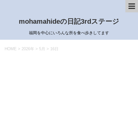
mohamahideの日記3rdステージ
福岡を中心にいろんな所を食べ歩きしてます
HOME
>
2026年
>
5月
>
16日