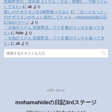
筑紫野市の「吉田屋【うどん・そば・丼物】」で朝うどん
してきた♪
に
ak
より
推しのナポリタンを2種類食べてみた
に
「ほっともっと」
のナポリタンがちょい進化してたｗｗ – mohamahideの日
記3rdステージ
より
「大地のうどん 筑紫野店」でド定番のランチを食べてき
た♪
に
hide
より
「大地のうどん 筑紫野店」でド定番のランチを食べてき
た♪
に
ak
より
お問い合わせ
mohamahideの日記3rdステージ
福岡を中心にいろんな所を食べ歩きしてます