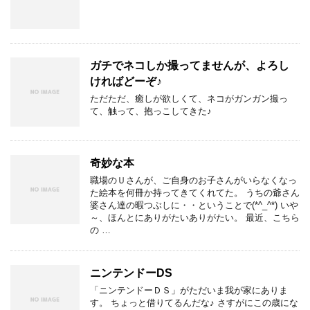
ガチでネコしか撮ってませんが、よろし
ければどーぞ♪
ただただ、癒しが欲しくて、ネコがガンガン撮っ
て、触って、抱っこしてきた♪
奇妙な本
職場のＵさんが、ご自身のお子さんがいらなくなっ
た絵本を何冊か持ってきてくれてた。 うちの爺さん
婆さん達の暇つぶしに・・ということで(*^_^*) いや
～、ほんとにありがたいありがたい。 最近、こちら
の …
ニンテンドーDS
「ニンテンドーＤＳ」がただいま我が家にありま
す。 ちょっと借りてるんだな♪ さすがにこの歳にな