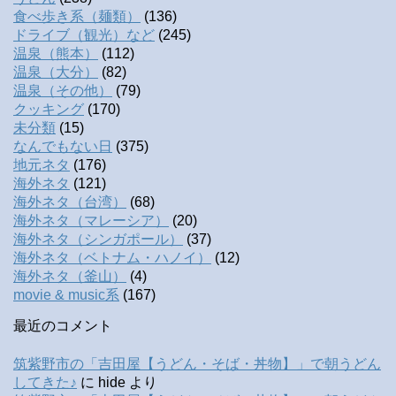
食べ歩き系（麺類）
(136)
ドライブ（観光）など
(245)
温泉（熊本）
(112)
温泉（大分）
(82)
温泉（その他）
(79)
クッキング
(170)
未分類
(15)
なんでもない日
(375)
地元ネタ
(176)
海外ネタ
(121)
海外ネタ（台湾）
(68)
海外ネタ（マレーシア）
(20)
海外ネタ（シンガポール）
(37)
海外ネタ（ベトナム・ハノイ）
(12)
海外ネタ（釜山）
(4)
movie & music系
(167)
最近のコメント
筑紫野市の「吉田屋【うどん・そば・丼物】」で朝うどん
してきた♪
に
hide
より