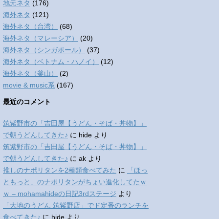
地元ネタ
(176)
海外ネタ
(121)
海外ネタ（台湾）
(68)
海外ネタ（マレーシア）
(20)
海外ネタ（シンガポール）
(37)
海外ネタ（ベトナム・ハノイ）
(12)
海外ネタ（釜山）
(2)
movie & music系
(167)
最近のコメント
筑紫野市の「吉田屋【うどん・そば・丼物】」
で朝うどんしてきた♪
に
hide
より
筑紫野市の「吉田屋【うどん・そば・丼物】」
で朝うどんしてきた♪
に
ak
より
推しのナポリタンを2種類食べてみた
に
「ほっ
ともっと」のナポリタンがちょい進化してたｗ
ｗ – mohamahideの日記3rdステージ
より
「大地のうどん 筑紫野店」でド定番のランチを
食べてきた♪
に
hide
より