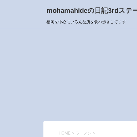
mohamahideの日記3rdステ
福岡を中心にいろんな所を食べ歩きしてます
HOME
>
ラーメン
>