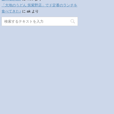
「大地のうどん 筑紫野店」でド定番のランチを
食べてきた♪
に
ak
より