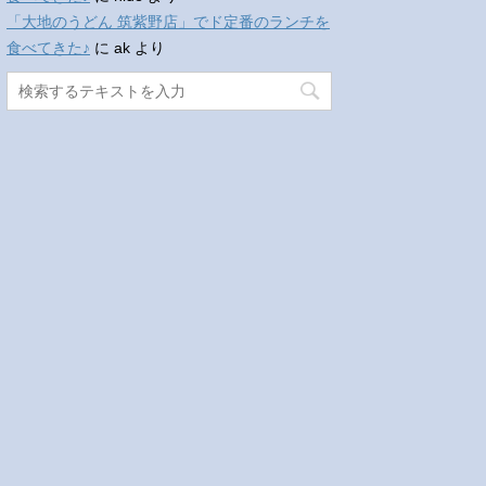
「大地のうどん 筑紫野店」でド定番のランチを
食べてきた♪
に
ak
より