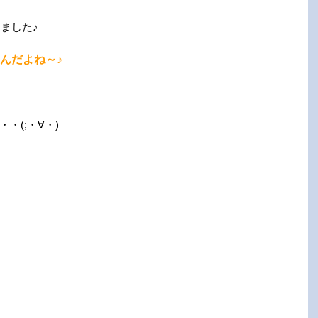
きました♪
んだよね～♪
・(;・∀・)