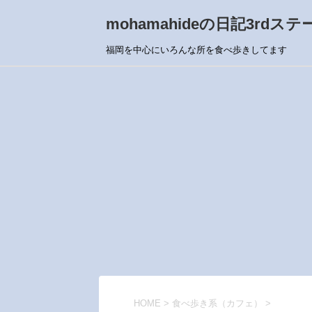
mohamahideの日記3rdステ
福岡を中心にいろんな所を食べ歩きしてます
HOME
>
食べ歩き系（カフェ）
>