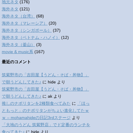
地元ネタ
(176)
海外ネタ
(121)
海外ネタ（台湾）
(68)
海外ネタ（マレーシア）
(20)
海外ネタ（シンガポール）
(37)
海外ネタ（ベトナム・ハノイ）
(12)
海外ネタ（釜山）
(3)
movie & music系
(167)
最近のコメント
筑紫野市の「吉田屋【うどん・そば・丼物】」
で朝うどんしてきた♪
に
hide
より
筑紫野市の「吉田屋【うどん・そば・丼物】」
で朝うどんしてきた♪
に
ak
より
推しのナポリタンを2種類食べてみた
に
「ほっ
ともっと」のナポリタンがちょい進化してたｗ
ｗ – mohamahideの日記3rdステージ
より
「大地のうどん 筑紫野店」でド定番のランチを
食べてきた♪
に
hide
より