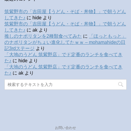
筑紫野市の「吉田屋【うどん・そば・丼物】」で朝うどん
してきた♪
に
hide
より
筑紫野市の「吉田屋【うどん・そば・丼物】」で朝うどん
してきた♪
に
ak
より
推しのナポリタンを2種類食べてみた
に
「ほっともっと」
のナポリタンがちょい進化してたｗｗ – mohamahideの日
記3rdステージ
より
「大地のうどん 筑紫野店」でド定番のランチを食べてき
た♪
に
hide
より
「大地のうどん 筑紫野店」でド定番のランチを食べてき
た♪
に
ak
より
お問い合わせ