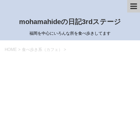
mohamahideの日記3rdステージ
福岡を中心にいろんな所を食べ歩きしてます
HOME
>
食べ歩き系（カフェ）
>