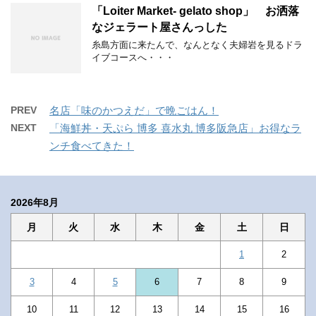
「Loiter Market- gelato shop」 お洒落
なジェラート屋さんっした
糸島方面に来たんで、なんとなく夫婦岩を見るドラ
イブコースへ・・・
PREV
名店「味のかつえだ」で晩ごはん！
NEXT
「海鮮丼・天ぷら 博多 喜水丸 博多阪急店」お得なラ
ンチ食べてきた！
2026年8月
月
火
水
木
金
土
日
1
2
3
4
5
6
7
8
9
10
11
12
13
14
15
16