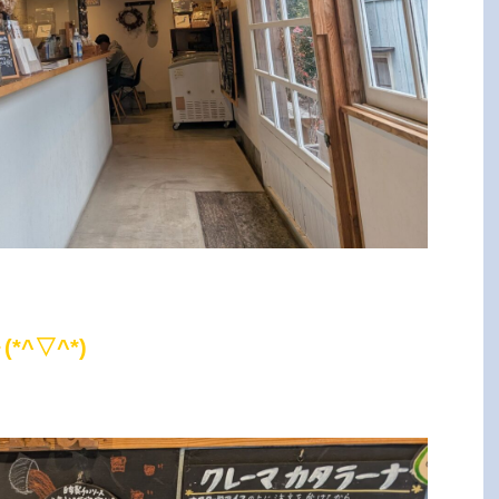
^▽^*)