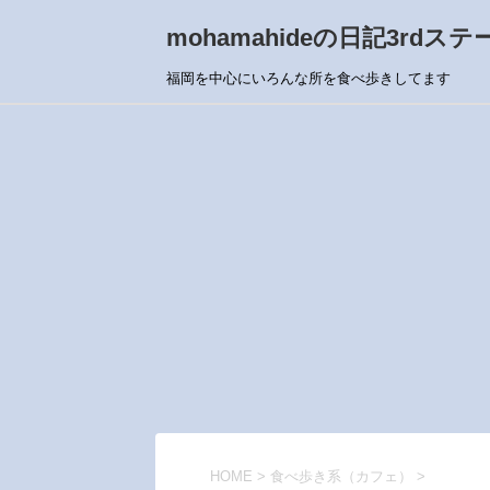
mohamahideの日記3rdステ
福岡を中心にいろんな所を食べ歩きしてます
HOME
>
食べ歩き系（カフェ）
>