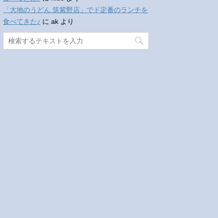
「大地のうどん 筑紫野店」でド定番のランチを
食べてきた♪
に
ak
より