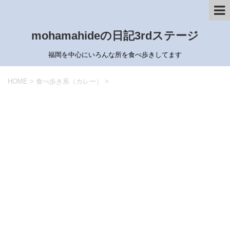
mohamahideの日記3rdステージ
福岡を中心にいろんな所を食べ歩きしてます
HOME
>
食べ歩き系（カレー）
>