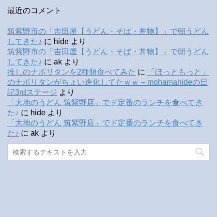
最近のコメント
筑紫野市の「吉田屋【うどん・そば・丼物】」で朝うどん
してきた♪
に
hide
より
筑紫野市の「吉田屋【うどん・そば・丼物】」で朝うどん
してきた♪
に
ak
より
推しのナポリタンを2種類食べてみた
に
「ほっともっと」
のナポリタンがちょい進化してたｗｗ – mohamahideの日
記3rdステージ
より
「大地のうどん 筑紫野店」でド定番のランチを食べてき
た♪
に
hide
より
「大地のうどん 筑紫野店」でド定番のランチを食べてき
た♪
に
ak
より