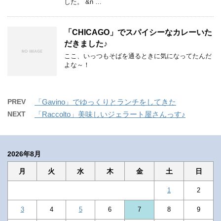
した。 &n …
「CHICAGO」でスパイシーなカレーいた
だきました♪
ここ、いっつもそばを通るときに気になってたんだ
よな～！
PREV
「Gavino」でゆっくりとランチをしてきた
NEXT
「Raccolto」美味しいジェラート屋さんっす♪
2026年8月
月
火
水
木
金
土
日
1
2
3
4
5
6
7
8
9