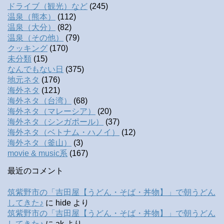
ドライブ（観光）など
(245)
温泉（熊本）
(112)
温泉（大分）
(82)
温泉（その他）
(79)
クッキング
(170)
未分類
(15)
なんでもない日
(375)
地元ネタ
(176)
海外ネタ
(121)
海外ネタ（台湾）
(68)
海外ネタ（マレーシア）
(20)
海外ネタ（シンガポール）
(37)
海外ネタ（ベトナム・ハノイ）
(12)
海外ネタ（釜山）
(3)
movie & music系
(167)
最近のコメント
筑紫野市の「吉田屋【うどん・そば・丼物】」で朝うどん
してきた♪
に
hide
より
筑紫野市の「吉田屋【うどん・そば・丼物】」で朝うどん
してきた♪
に
ak
より