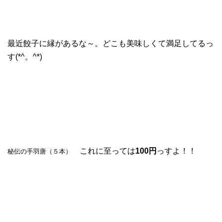
最近餃子に縁があるな～。どこも美味しくて満足してるっ
す(*^。^*)
これに至っては
100円
っすよ！！
秘伝の手羽唐（５本）