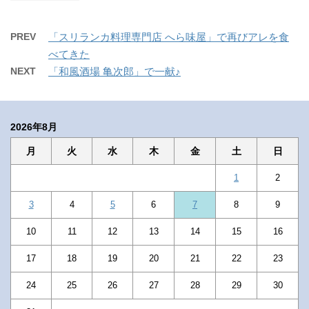
PREV
「スリランカ料理専門店 へら味屋」で再びアレを食
べてきた
NEXT
「和風酒場 亀次郎」で一献♪
2026年8月
月
火
水
木
金
土
日
1
2
3
4
5
6
7
8
9
10
11
12
13
14
15
16
17
18
19
20
21
22
23
24
25
26
27
28
29
30