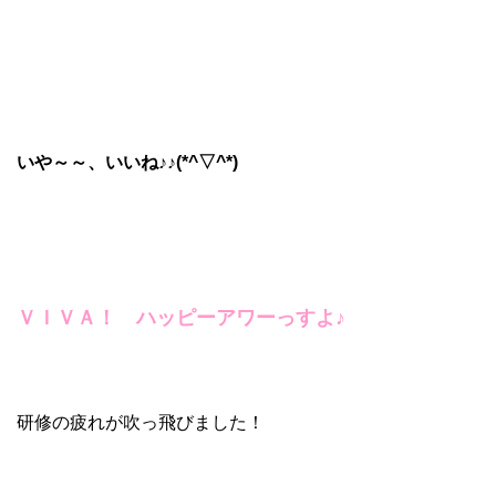
いや～～、いいね♪♪(*^▽^*)
ＶＩＶＡ！ ハッピーアワーっすよ♪
研修の疲れが吹っ飛びました！