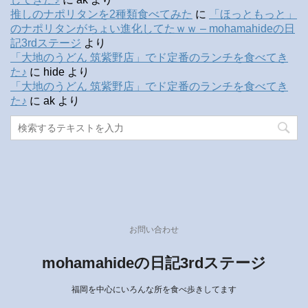
推しのナポリタンを2種類食べてみた
に
「ほっともっと」
のナポリタンがちょい進化してたｗｗ – mohamahideの日
記3rdステージ
より
「大地のうどん 筑紫野店」でド定番のランチを食べてき
た♪
に
hide
より
「大地のうどん 筑紫野店」でド定番のランチを食べてき
た♪
に
ak
より
お問い合わせ
mohamahideの日記3rdステージ
福岡を中心にいろんな所を食べ歩きしてます