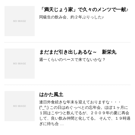
「満天じょう家」で久々のメンツで一献♪
同級生の飲み会、約２年ぶりっした♪
まだまだ引き出しあるな～ 新栄丸
週一くらいのペースで来てないかな？
はかた風土
連日外食続きな年末を迎えておりますな・・・
(^_^;) この日はめぐっぺとの忘年会。ほぼ１ヶ月に
１回はこやつと飲んでるが、２００９年の夏に再会
して、良い飲み仲間と化してる。 そんで、１９時過
ぎに待ち合 …