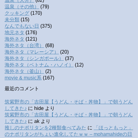
温泉（大分）
(82)
温泉（その他）
(79)
クッキング
(170)
未分類
(15)
なんでもない日
(375)
地元ネタ
(176)
海外ネタ
(121)
海外ネタ（台湾）
(68)
海外ネタ（マレーシア）
(20)
海外ネタ（シンガポール）
(37)
海外ネタ（ベトナム・ハノイ）
(12)
海外ネタ（釜山）
(2)
movie & music系
(167)
最近のコメント
筑紫野市の「吉田屋【うどん・そば・丼物】」で朝うどん
してきた♪
に
hide
より
筑紫野市の「吉田屋【うどん・そば・丼物】」で朝うどん
してきた♪
に
ak
より
推しのナポリタンを2種類食べてみた
に
「ほっともっと」
のナポリタンがちょい進化してたｗｗ – mohamahideの日