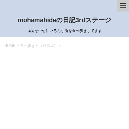
mohamahideの日記3rdステージ
福岡を中心にいろんな所を食べ歩きしてます
HOME
>
食べ歩き系（居酒屋）
>