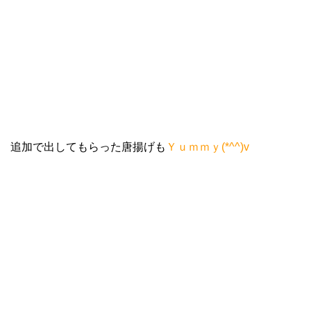
追加で出してもらった
唐揚げ
も
Ｙｕｍｍｙ(*^^)v