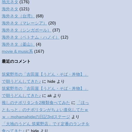
地元ネタ
(176)
海外ネタ
(121)
海外ネタ（台湾）
(68)
海外ネタ（マレーシア）
(20)
海外ネタ（シンガポール）
(37)
海外ネタ（ベトナム・ハノイ）
(12)
海外ネタ（釜山）
(4)
movie & music系
(167)
最近のコメント
筑紫野市の「吉田屋【うどん・そば・丼物】」
で朝うどんしてきた♪
に
hide
より
筑紫野市の「吉田屋【うどん・そば・丼物】」
で朝うどんしてきた♪
に
ak
より
推しのナポリタンを2種類食べてみた
に
「ほっ
ともっと」のナポリタンがちょい進化してたｗ
ｗ – mohamahideの日記3rdステージ
より
「大地のうどん 筑紫野店」でド定番のランチを
食べてきた♪
に
hide
より