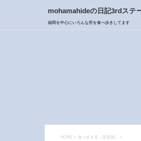
mohamahideの日記3rdステ
福岡を中心にいろんな所を食べ歩きしてます
HOME
>
食べ歩き系（居酒屋）
>