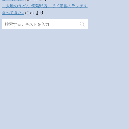
「大地のうどん 筑紫野店」でド定番のランチを
食べてきた♪
に
ak
より