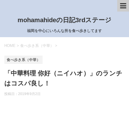
mohamahideの日記3rdステージ
福岡を中心にいろんな所を食べ歩きしてます
HOME
>
食べ歩き系（中華）
>
食べ歩き系（中華）
「中華料理 你好（ニイハオ）」のランチ
はコスパ良し！
投稿日：
2019年9月2日