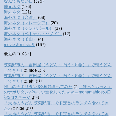
なんでもない日
(375)
地元ネタ
(176)
海外ネタ
(121)
海外ネタ（台湾）
(68)
海外ネタ（マレーシア）
(20)
海外ネタ（シンガポール）
(37)
海外ネタ（ベトナム・ハノイ）
(12)
海外ネタ（釜山）
(4)
movie & music系
(167)
最近のコメント
筑紫野市の「吉田屋【うどん・そば・丼物】」で朝うどん
してきた♪
に
hide
より
筑紫野市の「吉田屋【うどん・そば・丼物】」で朝うどん
してきた♪
に
ak
より
推しのナポリタンを2種類食べてみた
に
「ほっともっと」
のナポリタンがちょい進化してたｗｗ – mohamahideの日
記3rdステージ
より
「大地のうどん 筑紫野店」でド定番のランチを食べてき
た♪
に
hide
より
「大地のうどん 筑紫野店」でド定番のランチを食べてき