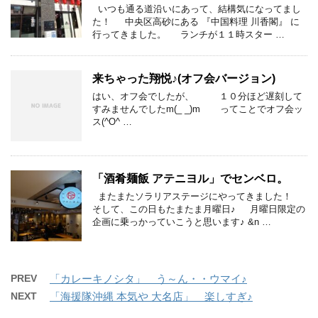
いつも通る道沿いにあって、結構気になってまし
た！ 中央区高砂にある 『中国料理 川香閣』 に
行ってきました。 ランチが１１時スター …
来ちゃった翔悦♪(オフ会バージョン)
はい、オフ会でしたが、 １０分ほど遅刻して
すみませんでしたm(_ _)m ってことでオフ会ッ
ス(^O^ …
「酒肴麺飯 アテニヨル」でセンベロ。
またまたソラリアステージにやってきました！
そして、この日もたまたま月曜日♪ 月曜日限定の
企画に乗っかっていこうと思います♪ &n …
PREV
「カレーキノシタ」 う～ん・・ウマイ♪
NEXT
「海援隊沖縄 本気や 大名店」 楽しすぎ♪