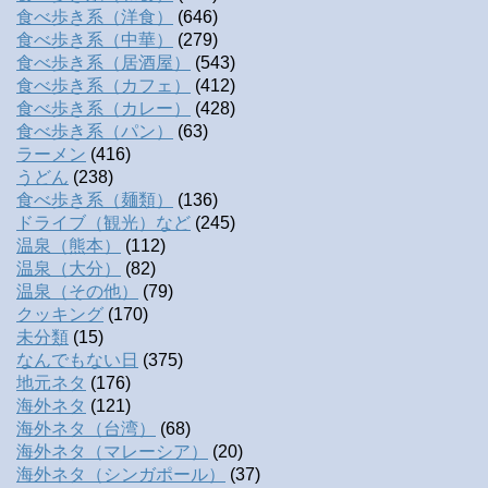
食べ歩き系（洋食）
(646)
食べ歩き系（中華）
(279)
食べ歩き系（居酒屋）
(543)
食べ歩き系（カフェ）
(412)
食べ歩き系（カレー）
(428)
食べ歩き系（パン）
(63)
ラーメン
(416)
うどん
(238)
食べ歩き系（麺類）
(136)
ドライブ（観光）など
(245)
温泉（熊本）
(112)
温泉（大分）
(82)
温泉（その他）
(79)
クッキング
(170)
未分類
(15)
なんでもない日
(375)
地元ネタ
(176)
海外ネタ
(121)
海外ネタ（台湾）
(68)
海外ネタ（マレーシア）
(20)
海外ネタ（シンガポール）
(37)