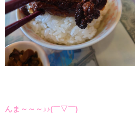
んま～～～♪♪(￣▽￣)