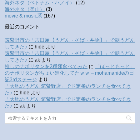
海外ネタ（ベトナム・ハノイ）
(12)
海外ネタ（釜山）
(3)
movie & music系
(167)
最近のコメント
筑紫野市の「吉田屋【うどん・そば・丼物】」で朝うどん
してきた♪
に
hide
より
筑紫野市の「吉田屋【うどん・そば・丼物】」で朝うどん
してきた♪
に
ak
より
推しのナポリタンを2種類食べてみた
に
「ほっともっと」
のナポリタンがちょい進化してたｗｗ – mohamahideの日
記3rdステージ
より
「大地のうどん 筑紫野店」でド定番のランチを食べてき
た♪
に
hide
より
「大地のうどん 筑紫野店」でド定番のランチを食べてき
た♪
に
ak
より