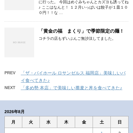
に行った。 今回はめぐみちゃんとカズヨも誘ってね
♪ ここはなんと！ １２月いっぱいは餃子が１皿１０
０円！！な …
「黄金の福 まくり」で季節限定の麺！
コチラの店もずいぶんご無沙汰してました。
PREV
「ザ・パイホール ロサンゼルス 福岡店」美味しいパ
イ食べてきた♪
NEXT
「多め勢 本店」で美味しい蕎麦と丼を食べてきた♪
2026年8月
月
火
水
木
金
土
日