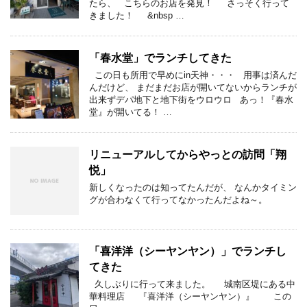
たら、 こちらのお店を発見！ さっそく行って
きました！ &nbsp …
「春水堂」でランチしてきた
この日も所用で早めにin天神・・・ 用事は済んだ
んだけど、 まだまだお店が開いてないからランチが
出来ずデパ地下と地下街をウロウロ あっ！『春水
堂』が開いてる！ …
リニューアルしてからやっとの訪問「翔
悦」
新しくなったのは知ってたんだが、 なんかタイミン
グが合わなくて行ってなかったんだよね～。
「喜洋洋（シーヤンヤン）」でランチし
てきた
久しぶりに行って来ました。 城南区堤にある中
華料理店 『喜洋洋（シーヤンヤン）』 この