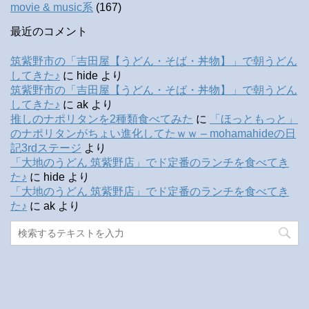
movie & music系
(167)
最近のコメント
筑紫野市の「吉田屋【うどん・そば・丼物】」で朝うどん
してきた♪
に
hide
より
筑紫野市の「吉田屋【うどん・そば・丼物】」で朝うどん
してきた♪
に
ak
より
推しのナポリタンを2種類食べてみた
に
「ほっともっと」
のナポリタンがちょい進化してたｗｗ – mohamahideの日
記3rdステージ
より
「大地のうどん 筑紫野店」でド定番のランチを食べてき
た♪
に
hide
より
「大地のうどん 筑紫野店」でド定番のランチを食べてき
た♪
に
ak
より