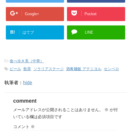
Google+
Pocket
B!
はてブ
LINE
-
食べ歩き系（中華）
-
ビール
,
飲茶
,
ソラリアステージ
,
酒肴麺飯 アテニヨル
,
センベロ
執筆者：
hide
comment
メールアドレスが公開されることはありません。
※
が付
いている欄は必須項目です
コメント
※