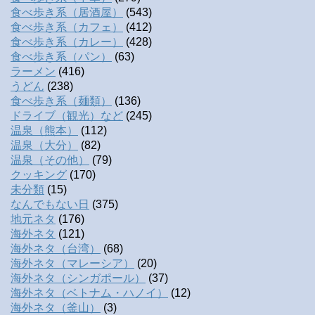
食べ歩き系（居酒屋）
(543)
食べ歩き系（カフェ）
(412)
食べ歩き系（カレー）
(428)
食べ歩き系（パン）
(63)
ラーメン
(416)
うどん
(238)
食べ歩き系（麺類）
(136)
ドライブ（観光）など
(245)
温泉（熊本）
(112)
温泉（大分）
(82)
温泉（その他）
(79)
クッキング
(170)
未分類
(15)
なんでもない日
(375)
地元ネタ
(176)
海外ネタ
(121)
海外ネタ（台湾）
(68)
海外ネタ（マレーシア）
(20)
海外ネタ（シンガポール）
(37)
海外ネタ（ベトナム・ハノイ）
(12)
海外ネタ（釜山）
(3)