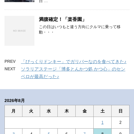
日 …
満腹確定！「楽香園」
この日はいつもと違う方向にクルマに乗って移
動・・・
PREV
「びっくりドンキー」でガリバーなのを食べてきた♪
NEXT
ソラリアステージ「博多とんかつ処 かつ心」のセン
ベロが最高だった♪
2026年8月
月
火
水
木
金
土
日
1
2