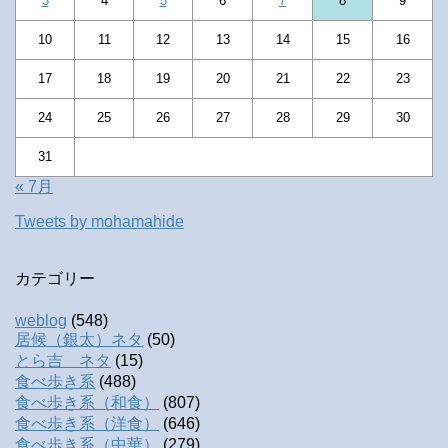
3
4
5
6
7
8
9
10
11
12
13
14
15
16
17
18
19
20
21
22
23
24
25
26
27
28
29
30
31
« 7月
Tweets by mohamahide
カテゴリー
weblog
(548)
居候（銀太）ネタ
(50)
とら吉 ネタ
(15)
食べ歩き系
(488)
食べ歩き系（和食）
(807)
食べ歩き系（洋食）
(646)
食べ歩き系（中華）
(279)