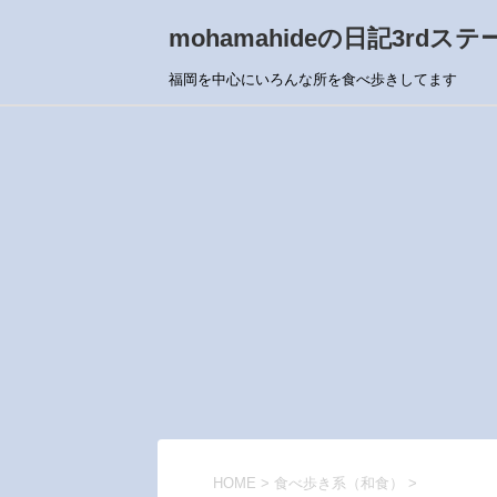
mohamahideの日記3rdステ
福岡を中心にいろんな所を食べ歩きしてます
HOME
>
食べ歩き系（和食）
>