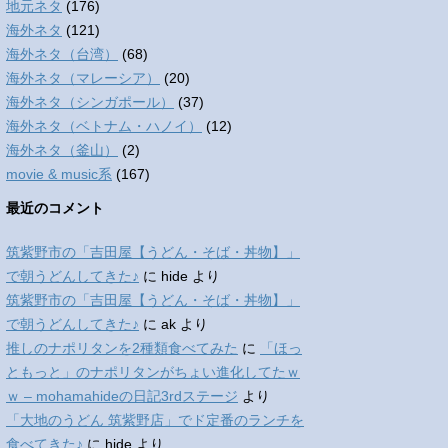
地元ネタ
(176)
海外ネタ
(121)
海外ネタ（台湾）
(68)
海外ネタ（マレーシア）
(20)
海外ネタ（シンガポール）
(37)
海外ネタ（ベトナム・ハノイ）
(12)
海外ネタ（釜山）
(2)
movie & music系
(167)
最近のコメント
筑紫野市の「吉田屋【うどん・そば・丼物】」
で朝うどんしてきた♪
に
hide
より
筑紫野市の「吉田屋【うどん・そば・丼物】」
で朝うどんしてきた♪
に
ak
より
推しのナポリタンを2種類食べてみた
に
「ほっ
ともっと」のナポリタンがちょい進化してたｗ
ｗ – mohamahideの日記3rdステージ
より
「大地のうどん 筑紫野店」でド定番のランチを
食べてきた♪
に
hide
より