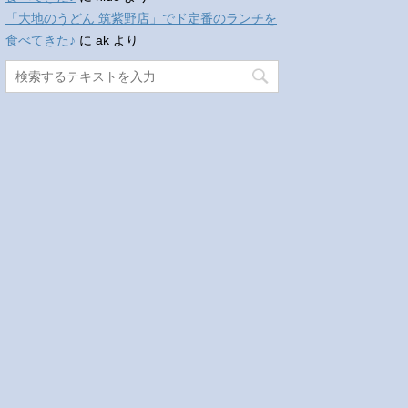
「大地のうどん 筑紫野店」でド定番のランチを
食べてきた♪
に
ak
より