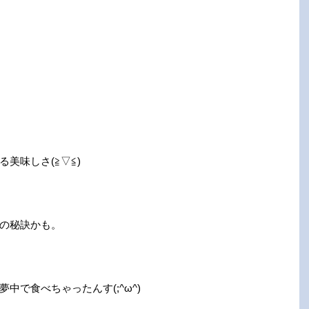
美味しさ(≧▽≦)
の秘訣かも。
中で食べちゃったんす(;^ω^)