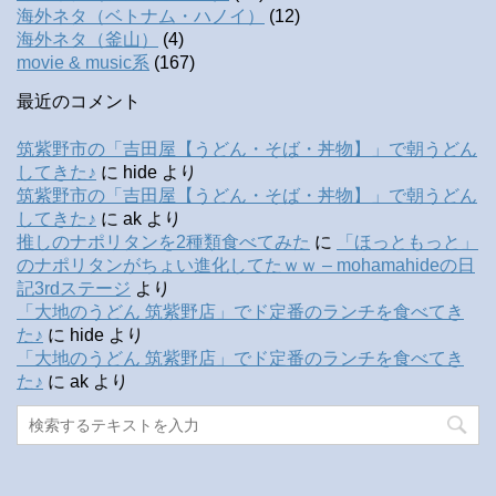
海外ネタ（ベトナム・ハノイ）
(12)
海外ネタ（釜山）
(4)
movie & music系
(167)
最近のコメント
筑紫野市の「吉田屋【うどん・そば・丼物】」で朝うどん
してきた♪
に
hide
より
筑紫野市の「吉田屋【うどん・そば・丼物】」で朝うどん
してきた♪
に
ak
より
推しのナポリタンを2種類食べてみた
に
「ほっともっと」
のナポリタンがちょい進化してたｗｗ – mohamahideの日
記3rdステージ
より
「大地のうどん 筑紫野店」でド定番のランチを食べてき
た♪
に
hide
より
「大地のうどん 筑紫野店」でド定番のランチを食べてき
た♪
に
ak
より