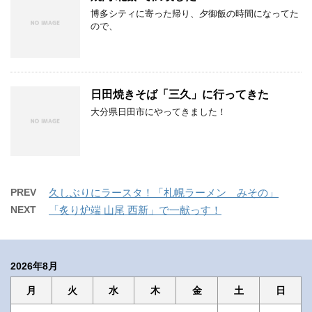
博多シティに寄った帰り、夕御飯の時間になってた
ので、
日田焼きそば「三久」に行ってきた
大分県日田市にやってきました！
PREV
久しぶりにラースタ！「札幌ラーメン みその」
NEXT
「炙り炉端 山尾 西新」で一献っす！
2026年8月
月
火
水
木
金
土
日