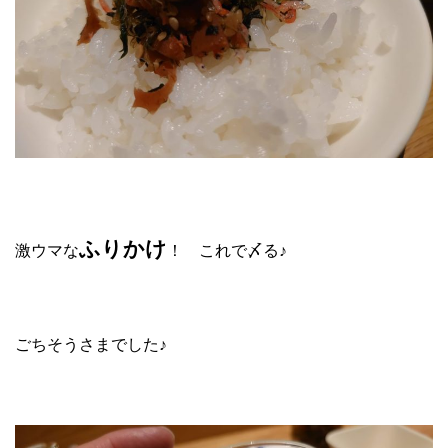
ふりかけ
激ウマな
！ これで〆る♪
ごちそうさまでした♪