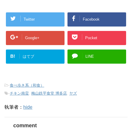
Twitter
Facebook
Google+
Pocket
B!
はてブ
LINE
-
食べ歩き系（和食）
-
チキン南蛮
,
梅山鉄平食堂 博多店
,
ヤズ
執筆者：
hide
comment