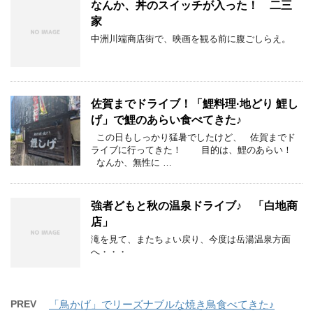
なんか、丼のスイッチが入った！ 二三
家
中洲川端商店街で、映画を観る前に腹ごしらえ。
佐賀までドライブ！「鯉料理·地どり 鯉し
げ」で鯉のあらい食べてきた♪
この日もしっかり猛暑でしたけど、 佐賀までド
ライブに行ってきた！ 目的は、鯉のあらい！
なんか、無性に …
強者どもと秋の温泉ドライブ♪ 「白地商
店」
滝を見て、またちょい戻り、今度は岳湯温泉方面
へ・・・
PREV
「鳥かげ」でリーズナブルな焼き鳥食べてきた♪