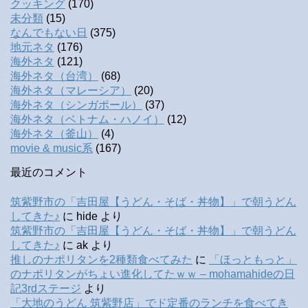
クッキング
(170)
未分類
(15)
なんでもない日
(375)
地元ネタ
(176)
海外ネタ
(121)
海外ネタ（台湾）
(68)
海外ネタ（マレーシア）
(20)
海外ネタ（シンガポール）
(37)
海外ネタ（ベトナム・ハノイ）
(12)
海外ネタ（釜山）
(4)
movie & music系
(167)
最近のコメント
筑紫野市の「吉田屋【うどん・そば・丼物】」で朝うどん
してきた♪
に
hide
より
筑紫野市の「吉田屋【うどん・そば・丼物】」で朝うどん
してきた♪
に
ak
より
推しのナポリタンを2種類食べてみた
に
「ほっともっと」
のナポリタンがちょい進化してたｗｗ – mohamahideの日
記3rdステージ
より
「大地のうどん 筑紫野店」でド定番のランチを食べてき