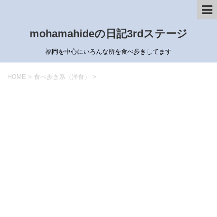
mohamahideの日記3rdステージ
福岡を中心にいろんな所を食べ歩きしてます
HOME
>
食べ歩き系（洋食）
>