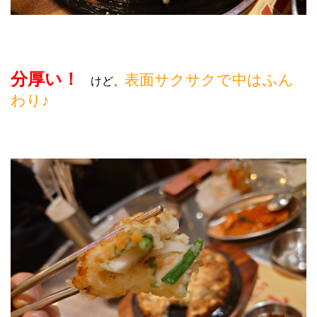
分厚い！
表面サクサクで中はふん
けど、
わり♪