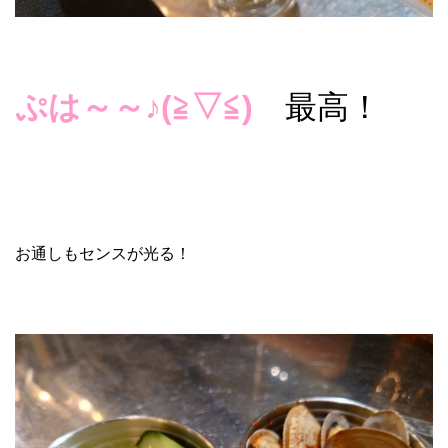
ぷは～～♪(≧▽≦)
最高！
お通しもセンスが光る！