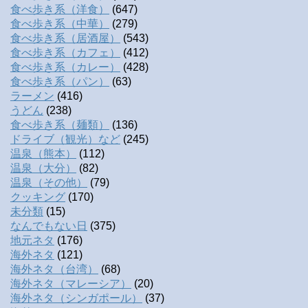
食べ歩き系（洋食）
(647)
食べ歩き系（中華）
(279)
食べ歩き系（居酒屋）
(543)
食べ歩き系（カフェ）
(412)
食べ歩き系（カレー）
(428)
食べ歩き系（パン）
(63)
ラーメン
(416)
うどん
(238)
食べ歩き系（麺類）
(136)
ドライブ（観光）など
(245)
温泉（熊本）
(112)
温泉（大分）
(82)
温泉（その他）
(79)
クッキング
(170)
未分類
(15)
なんでもない日
(375)
地元ネタ
(176)
海外ネタ
(121)
海外ネタ（台湾）
(68)
海外ネタ（マレーシア）
(20)
海外ネタ（シンガポール）
(37)