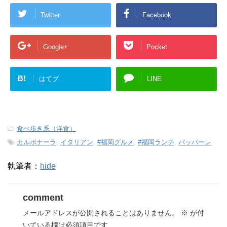
Twitter
Facebook
Google+
Pocket
B!
はてブ
LINE
-
食べ歩き系（洋食）
-
カルボナーラ
,
イタリアン
,
#福岡グルメ
,
#福岡ランチ
,
パッパーレ
執筆者：
hide
comment
メールアドレスが公開されることはありません。
※
が付
いている欄は必須項目です