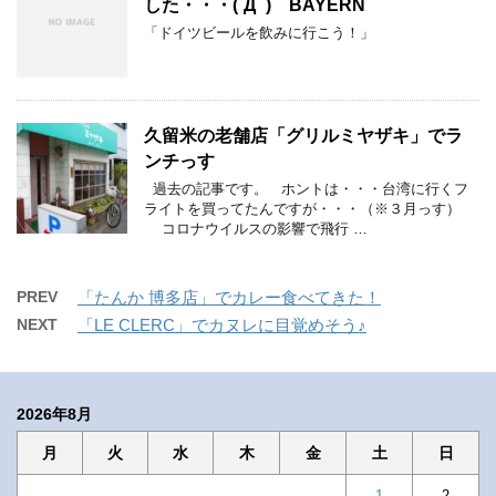
した・・・(´Д` ) BAYERN
「ドイツビールを飲みに行こう！」
久留米の老舗店「グリルミヤザキ」でラ
ンチっす
過去の記事です。 ホントは・・・台湾に行くフ
ライトを買ってたんですが・・・（※３月っす）
コロナウイルスの影響で飛行 …
PREV
「たんか 博多店」でカレー食べてきた！
NEXT
「LE CLERC」でカヌレに目覚めそう♪
2026年8月
月
火
水
木
金
土
日
1
2