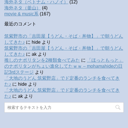
海外ネタ（ベトナム・ハノイ）
(12)
海外ネタ（釜山）
(4)
movie & music系
(167)
最近のコメント
筑紫野市の「吉田屋【うどん・そば・丼物】」で朝うどん
してきた♪
に
hide
より
筑紫野市の「吉田屋【うどん・そば・丼物】」で朝うどん
してきた♪
に
ak
より
推しのナポリタンを2種類食べてみた
に
「ほっともっと」
のナポリタンがちょい進化してたｗｗ – mohamahideの日
記3rdステージ
より
「大地のうどん 筑紫野店」でド定番のランチを食べてき
た♪
に
hide
より
「大地のうどん 筑紫野店」でド定番のランチを食べてき
た♪
に
ak
より