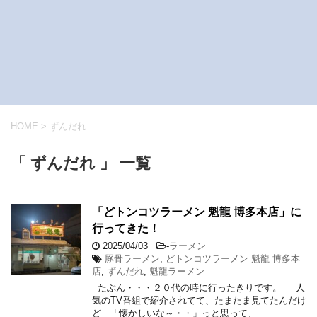
HOME
>
ずんだれ
「 ずんだれ 」 一覧
「どトンコツラーメン 魁龍 博多本店」に
行ってきた！
2025/04/03
-
ラーメン
豚骨ラーメン
,
どトンコツラーメン 魁龍 博多本
店
,
ずんだれ
,
魁龍ラーメン
たぶん・・・２０代の時に行ったきりです。 人
気のTV番組で紹介されてて、たまたま見てたんだけ
ど 「懐かしいな～・・」っと思って、 …