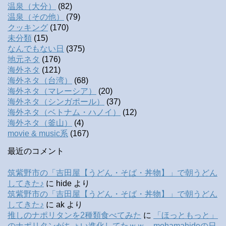
温泉（大分）
(82)
温泉（その他）
(79)
クッキング
(170)
未分類
(15)
なんでもない日
(375)
地元ネタ
(176)
海外ネタ
(121)
海外ネタ（台湾）
(68)
海外ネタ（マレーシア）
(20)
海外ネタ（シンガポール）
(37)
海外ネタ（ベトナム・ハノイ）
(12)
海外ネタ（釜山）
(4)
movie & music系
(167)
最近のコメント
筑紫野市の「吉田屋【うどん・そば・丼物】」で朝うどん
してきた♪
に
hide
より
筑紫野市の「吉田屋【うどん・そば・丼物】」で朝うどん
してきた♪
に
ak
より
推しのナポリタンを2種類食べてみた
に
「ほっともっと」
のナポリタンがちょい進化してたｗｗ – mohamahideの日