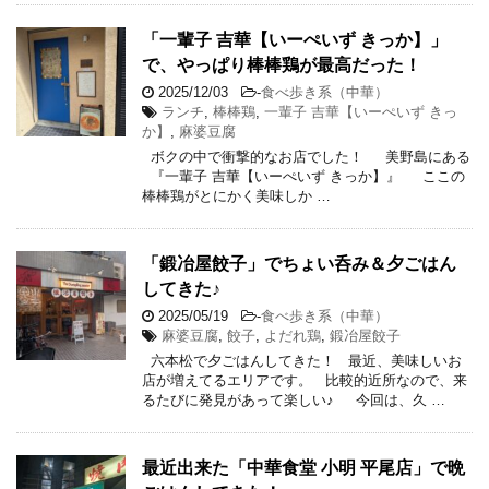
「一輩子 吉華【いーぺいず きっか】」
で、やっぱり棒棒鶏が最高だった！
2025/12/03
-
食べ歩き系（中華）
ランチ
,
棒棒鶏
,
一輩子 吉華【いーぺいず きっ
か】
,
麻婆豆腐
ボクの中で衝撃的なお店でした！ 美野島にある
『一輩子 吉華【いーぺいず きっか】』 ここの
棒棒鶏がとにかく美味しか …
「鍛冶屋餃子」でちょい呑み＆夕ごはん
してきた♪
2025/05/19
-
食べ歩き系（中華）
麻婆豆腐
,
餃子
,
よだれ鶏
,
鍛冶屋餃子
六本松で夕ごはんしてきた！ 最近、美味しいお
店が増えてるエリアです。 比較的近所なので、来
るたびに発見があって楽しい♪ 今回は、久 …
最近出来た「中華食堂 小明 平尾店」で晩