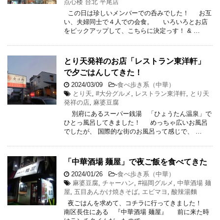
点心楼 台北 平尾店
この日は珍しいメンバーでの呑みでした！ お互
い、夫婦同士で４人での会食。 いろいろとお店
をピックアップして、こちらに決定っす！ & …
とり天発祥のお店「レストラン東洋軒」
で夕ごはんしてきた！
2024/03/09
-
食べ歩き系（中華）
とり天
,
#大分グルメ
,
レストラン東洋軒
,
とり天
発祥の店
,
麻婆豆腐
別府にあるスーパー銭湯 「ひょうたん温泉」で
ひとっ風呂してきました！ めっちゃ広いお風呂
でしたが、 国際的な街のお風呂って感じで、 …
「中華酒場 麺屋」で夜ご飯を食べてきた
2024/01/26
-
食べ歩き系（中華）
麻婆豆腐
,
チャーハン
,
#福岡グルメ
,
中華酒場 麺
屋
,
五目あんかけ焼きそば
,
エビマヨ
,
酸辣湯麵
夜ごはんを求めて、コチラに行ってきました！
南区長住にある 『中華酒場 麺屋』 前に来た時