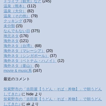
ドライブ（観光）など
(245)
温泉（熊本）
(112)
温泉（大分）
(82)
温泉（その他）
(79)
クッキング
(170)
未分類
(15)
なんでもない日
(375)
地元ネタ
(176)
海外ネタ
(121)
海外ネタ（台湾）
(68)
海外ネタ（マレーシア）
(20)
海外ネタ（シンガポール）
(37)
海外ネタ（ベトナム・ハノイ）
(12)
海外ネタ（釜山）
(5)
movie & music系
(167)
最近のコメント
筑紫野市の「吉田屋【うどん・そば・丼物】」で朝うどん
してきた♪
に
hide
より
筑紫野市の「吉田屋【うどん・そば・丼物】」で朝うどん
してきた♪
に
ak
より