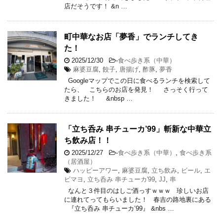
店だそうです！ &n …
町中華なお店「夢香」でランチしてき
た！
2025/12/30
-
食べ歩き系（中華）
麻婆豆腐
,
餃子
,
唐揚げ
,
酢豚
,
夢香
Googleマップでこの日に食べるランチを検索して
たら、 こちらのお店を発見！ さっそく行って
きました！ &nbsp …
「立ち呑み 串チューカ’99」斬新な中華立
ち飲み店！！
2025/12/27
-
食べ歩き系（中華）
,
食べ歩き系
（居酒屋）
ハッピーアワー
,
麻婆豆腐
,
立ち飲み
,
ビール
,
エ
ビマヨ
,
立ち呑み 串チューカ'99
,
JJ
,
串
なんと３件目のはしご酒っすｗｗｗ 珍しいお店
に連れてってもらいました！ 春吉の路地裏にある
『立ち呑み 串チューカ’99』 &nbs …