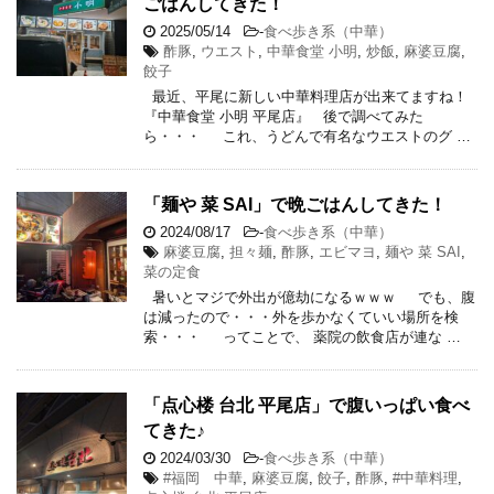
ごはんしてきた！
2025/05/14
-
食べ歩き系（中華）
酢豚
,
ウエスト
,
中華食堂 小明
,
炒飯
,
麻婆豆腐
,
餃子
最近、平尾に新しい中華料理店が出来てますね！
『中華食堂 小明 平尾店』 後で調べてみた
ら・・・ これ、うどんで有名なウエストのグ …
「麺や 菜 SAI」で晩ごはんしてきた！
2024/08/17
-
食べ歩き系（中華）
麻婆豆腐
,
担々麺
,
酢豚
,
エビマヨ
,
麺や 菜 SAI
,
菜の定食
暑いとマジで外出が億劫になるｗｗｗ でも、腹
は減ったので・・・外を歩かなくていい場所を検
索・・・ ってことで、 薬院の飲食店が連な …
「点心楼 台北 平尾店」で腹いっぱい食べ
てきた♪
2024/03/30
-
食べ歩き系（中華）
#福岡 中華
,
麻婆豆腐
,
餃子
,
酢豚
,
#中華料理
,