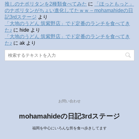
推しのナポリタンを2種類食べてみた
に
「ほっともっと」
のナポリタンがちょい進化してたｗｗ – mohamahideの日
記3rdステージ
より
「大地のうどん 筑紫野店」でド定番のランチを食べてき
た♪
に
hide
より
「大地のうどん 筑紫野店」でド定番のランチを食べてき
た♪
に
ak
より
お問い合わせ
mohamahideの日記3rdステージ
福岡を中心にいろんな所を食べ歩きしてます