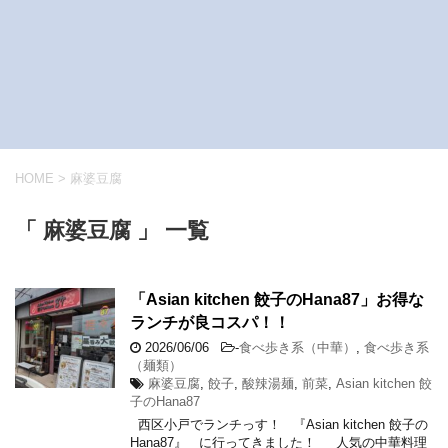
HOME
>
麻婆豆腐
「 麻婆豆腐 」 一覧
「Asian kitchen 餃子のHana87」お得な
ランチが良コスパ！！
2026/06/06
-
食べ歩き系（中華）
,
食べ歩き系
（麺類）
麻婆豆腐
,
餃子
,
酸辣湯麺
,
前菜
,
Asian kitchen 餃
子のHana87
西区小戸でランチっす！ 『Asian kitchen 餃子の
Hana87』 に行ってきました！ 人気の中華料理