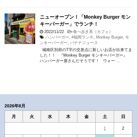
ニューオープン！「Monkey Burger モン
キーバーガー」でランチ！
2022/11/22
-
食べ歩き系（カフェ）
ハンバーガー
,
#福岡ランチ
,
Monkey Burger
,
モ
ンキーバーガー
,
バナナジュース
城南区別府のT字の交差点に新しいお店が出来てま
した！！ 『Monkey Burger モンキーバーガー』
ハンバーガー屋さんだそうです！ ウォー …
2026年8月
月
火
水
木
金
土
日
1
2