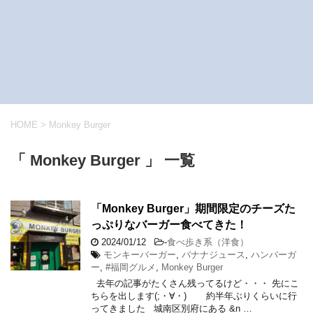
HOME
>
Monkey Burger
「 Monkey Burger 」 一覧
「Monkey Burger」期間限定のチーズた
っぷりなバーガー食べてきた！
2024/01/12
-
食べ歩き系（洋食）
モンキーバーガー
,
バナナジュース
,
ハンバーガ
ー
,
#福岡グルメ
,
Monkey Burger
去年の記事がたくさん残ってるけど・・・ 先にこ
ちらを出します(;・∀・) 約半年ぶりくらいに行
ってきました 城南区別府にある &n …