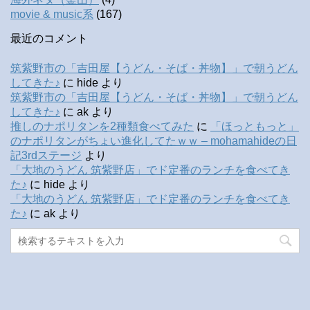
movie & music系
(167)
最近のコメント
筑紫野市の「吉田屋【うどん・そば・丼物】」で朝うどん
してきた♪
に
hide
より
筑紫野市の「吉田屋【うどん・そば・丼物】」で朝うどん
してきた♪
に
ak
より
推しのナポリタンを2種類食べてみた
に
「ほっともっと」
のナポリタンがちょい進化してたｗｗ – mohamahideの日
記3rdステージ
より
「大地のうどん 筑紫野店」でド定番のランチを食べてき
た♪
に
hide
より
「大地のうどん 筑紫野店」でド定番のランチを食べてき
た♪
に
ak
より