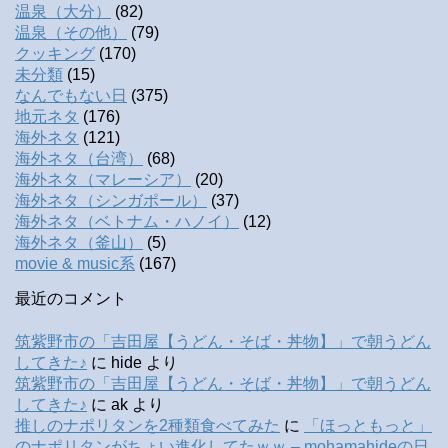
温泉（大分）
(82)
温泉（その他）
(79)
クッキング
(170)
未分類
(15)
なんでもない日
(375)
地元ネタ
(176)
海外ネタ
(121)
海外ネタ（台湾）
(68)
海外ネタ（マレーシア）
(20)
海外ネタ（シンガポール）
(37)
海外ネタ（ベトナム・ハノイ）
(12)
海外ネタ（釜山）
(5)
movie & music系
(167)
最近のコメント
筑紫野市の「吉田屋【うどん・そば・丼物】」で朝うどん
してきた♪
に
hide
より
筑紫野市の「吉田屋【うどん・そば・丼物】」で朝うどん
してきた♪
に
ak
より
推しのナポリタンを2種類食べてみた
に
「ほっともっと」
のナポリタンがちょい進化してたｗｗ – mohamahideの日