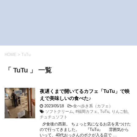
HOME
>
TuTu
「 TuTu 」 一覧
夜遅くまで開いてるカフェ「TuTu」で映
えで美味しいの食べた♪
2023/05/18
-
食べ歩き系（カフェ）
ソフトクリーム
,
#福岡カフェ
,
TuTu
,
りんご飴
,
チュチュソフト
夕食後の西新。 ちょっと気になるお店を見つけた
ので行ってきました。 『TuTu』 雰囲気から
いって、40代おっさんのボクが入る店で …