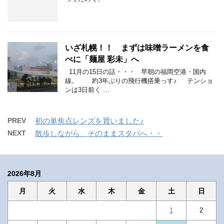
いざ札幌！！ まずは味噌ラーメンを食
べに「麺屋 彩未」へ
11月の15日の話・・・ 早朝の福岡空港・国内
線。 約3年ぶりの飛行機搭乗っす♪ テンショ
ンは3日前く …
PREV
初の単焦点レンズを買いました♪
NEXT
散歩しながら、そのままスタバへ・・
2026年8月
月
火
水
木
金
土
日
1
2