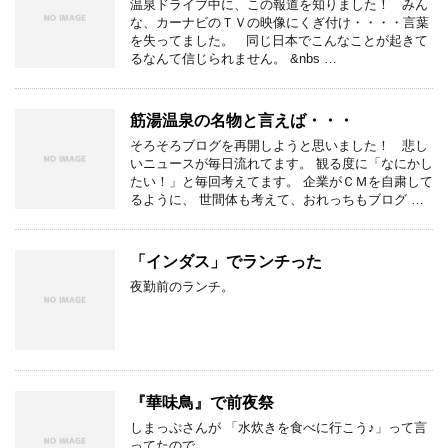
温泉ドライブ中に、この報道を知りました！ みん
な、カーナビのＴＶの映像にくぎ付け・・・・言葉
を失ってました。 同じ日本でこんなことが起きて
るなんて信じられません。 &nbs …
筋湯温泉の名物と言えば・・・
そろそろブログを再開しようと思いました！ 悲し
いニュースが毎日流れてます。 観る度に「なにかし
たい！」と毎回考えてます。 企業がＣＭを自粛して
るように、 世間体も考えて、おれっちもブログ …
「インダス」でランチった
夜勤前のランチ。
『華味鳥』で前夜祭
しまっぷさんが 「水炊きを食べに行こう♪」って言
ってたので、