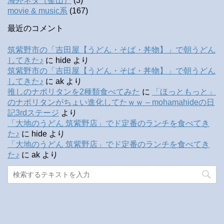
海外ネタ（釜山）
(3)
movie & music系
(167)
最近のコメント
筑紫野市の「吉田屋【うどん・そば・丼物】」で朝うどん
してきた♪
に
hide
より
筑紫野市の「吉田屋【うどん・そば・丼物】」で朝うどん
してきた♪
に
ak
より
推しのナポリタンを2種類食べてみた
に
「ほっともっと」
のナポリタンがちょい進化してたｗｗ – mohamahideの日
記3rdステージ
より
「大地のうどん 筑紫野店」でド定番のランチを食べてき
た♪
に
hide
より
「大地のうどん 筑紫野店」でド定番のランチを食べてき
た♪
に
ak
より