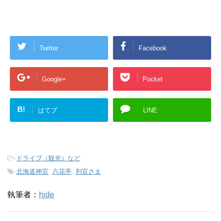
Twitter
Facebook
Google+
Pocket
B!
はてブ
LINE
-
ドライブ（観光）など
-
北海道神宮
,
六花亭
,
判官さま
執筆者：
hide