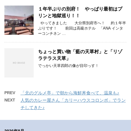
１年半ぶりの別府！ やっぱり最初はプ
リンと地獄巡り！！
やってきました 大分県別府市へ！ 約１年半
ぶりです！ 前回は高級ホテル 「ANA インタ
ーコンチネン …
ちょっと買い物「藍の天草村」と「リゾ
ラテラス天草」
でっかい天草四郎の像が目印っす！
PREV
「北のグルメ亭」で朝から海鮮丼食べて、温泉も♪
NEXT
人気のカレー屋さん「カリーハウスコロンボ」でラン
チしてきた♪