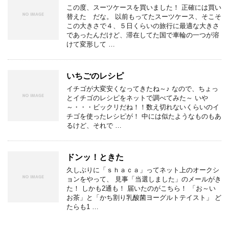
この度、スーツケースを買いました！ 正確には買い
替えた だな。 以前もってたスーツケース、そこそ
この大きさで４、５日くらいの旅行に最適な大きさ
であったんだけど、滞在してた国で車輪の一つが溶
けて変形して …
いちごのレシピ
イチゴが大変安くなってきたね～♪ なので、ちょっ
とイチゴのレシピをネットで調べてみた～ いや
～・・・ビックリだね！！数え切れないくらいのイ
チゴを使ったレシピが！ 中には似たようなものもあ
るけど、それで …
ドンッ！ときた
久しぶりに「ｓｈａｃａ」ってネット上のオークシ
ョンをやって、 見事「当選しました」のメールがき
た！ しかも2通も！ 届いたのがこちら！ 「お～い
お茶」と「かち割り乳酸菌ヨーグルトテイスト」 ど
たらも1 …