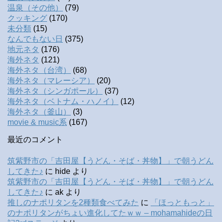
温泉（その他）
(79)
クッキング
(170)
未分類
(15)
なんでもない日
(375)
地元ネタ
(176)
海外ネタ
(121)
海外ネタ（台湾）
(68)
海外ネタ（マレーシア）
(20)
海外ネタ（シンガポール）
(37)
海外ネタ（ベトナム・ハノイ）
(12)
海外ネタ（釜山）
(3)
movie & music系
(167)
最近のコメント
筑紫野市の「吉田屋【うどん・そば・丼物】」で朝うどん
してきた♪
に
hide
より
筑紫野市の「吉田屋【うどん・そば・丼物】」で朝うどん
してきた♪
に
ak
より
推しのナポリタンを2種類食べてみた
に
「ほっともっと」
のナポリタンがちょい進化してたｗｗ – mohamahideの日