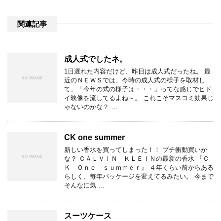
関連記事
成人式でしたネ。
1日遅れた内容だけど、昨日は成人式だったね。 最
近のＮＥＷＳでは、今時の成人式の様子を取材し
て、「今年の式の様子は・・・」ってな感じでヒド
イ映像を流してるよね～。 これこそマスコミ効果じ
ゃないのかな？ …
CK one summer
新しい香水を買ってしまった！！ プチ衝動買いか
な？ ＣＡＬＶＩＮ ＫＬＥＩＮの最新の香水 『Ｃ
Ｋ Ｏｎｅ ｓｕｍｍｅｒ』 ４年くらい前からある
らしく、毎年パッケージを変えてるみたい。 今まで
そんなに気 …
スーツケース