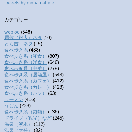
Tweets by mohamahide
カテゴリー
weblog
(548)
居候（銀太）ネタ
(50)
とら吉 ネタ
(15)
食べ歩き系
(488)
食べ歩き系（和食）
(807)
食べ歩き系（洋食）
(646)
食べ歩き系（中華）
(279)
食べ歩き系（居酒屋）
(543)
食べ歩き系（カフェ）
(412)
食べ歩き系（カレー）
(428)
食べ歩き系（パン）
(63)
ラーメン
(416)
うどん
(238)
食べ歩き系（麺類）
(136)
ドライブ（観光）など
(245)
温泉（熊本）
(112)
温泉（大分）
(82)