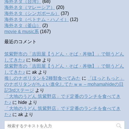
海外ネタ（台湾）
(68)
海外ネタ（マレーシア）
(20)
海外ネタ（シンガポール）
(37)
海外ネタ（ベトナム・ハノイ）
(12)
海外ネタ（釜山）
(2)
movie & music系
(167)
最近のコメント
筑紫野市の「吉田屋【うどん・そば・丼物】」で朝うどん
してきた♪
に
hide
より
筑紫野市の「吉田屋【うどん・そば・丼物】」で朝うどん
してきた♪
に
ak
より
推しのナポリタンを2種類食べてみた
に
「ほっともっと」
のナポリタンがちょい進化してたｗｗ – mohamahideの日
記3rdステージ
より
「大地のうどん 筑紫野店」でド定番のランチを食べてき
た♪
に
hide
より
「大地のうどん 筑紫野店」でド定番のランチを食べてき
た♪
に
ak
より