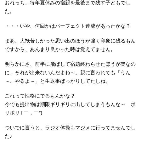
おれっち、毎年夏休みの宿題を最後まで残す子どもでし
た。
・・・いや、何回かはパーフェクト達成があったかな？
まあ、大抵苦しかった思い出のほうが強く印象に残るもん
ですから、あんまり良かった時は覚えてません。
明らかにさ、前半に飛ばして宿題終わらせたほうが楽なの
に、それが出来ないんだよね～。親に言われても「うん
～、やるよ～」と生返事ばっかりしてたしね。
これって性格にでるもんかな？
今でも提出物は期限ギリギリに出してしまうもんな～ ポ
リポリ f ￣．￣*)
ついでに言うと、ラジオ体操もマジメに行ってませんでし
た♪