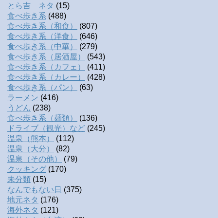
とら吉 ネタ
(15)
食べ歩き系
(488)
食べ歩き系（和食）
(807)
食べ歩き系（洋食）
(646)
食べ歩き系（中華）
(279)
食べ歩き系（居酒屋）
(543)
食べ歩き系（カフェ）
(411)
食べ歩き系（カレー）
(428)
食べ歩き系（パン）
(63)
ラーメン
(416)
うどん
(238)
食べ歩き系（麺類）
(136)
ドライブ（観光）など
(245)
温泉（熊本）
(112)
温泉（大分）
(82)
温泉（その他）
(79)
クッキング
(170)
未分類
(15)
なんでもない日
(375)
地元ネタ
(176)
海外ネタ
(121)