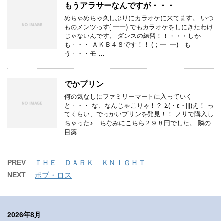
もうアラサーなんですが・・・
めちゃめちゃ久しぶりにカラオケに来てます。 いつ
ものメンツっす( 一一) でもカラオケをしにきたわけ
じゃないんです。 ダンスの練習！！・・・しか
も・・・ ＡＫＢ４８です！！ (；一_一) も
う・・・モ …
でかプリン
何の気なしにファミリーマートに入っていく
と・・・ な、なんじゃこりゃ！？ Σ(・ε・|||)え！ っ
てくらい、でっかいプリンを発見！！ ノリで購入し
ちゃった♪ ちなみにこちら２９８円でした。 隣の
目薬 …
PREV
ＴＨＥ ＤＡＲＫ ＫＮＩＧＨＴ
NEXT
ボブ・ロス
2026年8月